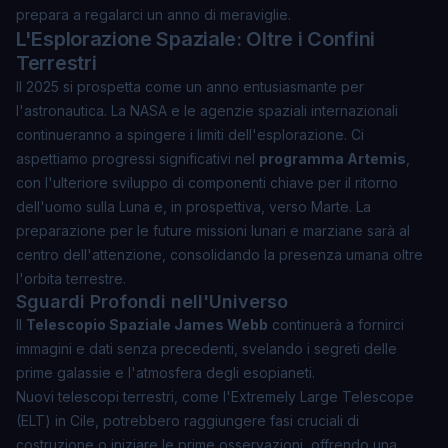
prepara a regalarci un anno di meraviglie.
L'Esplorazione Spaziale: Oltre i Confini
Terrestri
Il 2025 si prospetta come un anno entusiasmante per
l'astronautica. La NASA e le agenzie spaziali internazionali
continueranno a spingere i limiti dell'esplorazione. Ci
aspettiamo progressi significativi nel
programma Artemis
,
con l'ulteriore sviluppo di componenti chiave per il ritorno
dell'uomo sulla Luna e, in prospettiva, verso Marte. La
preparazione per le future missioni lunari e marziane sarà al
centro dell'attenzione, consolidando la presenza umana oltre
l'orbita terrestre.
Sguardi Profondi nell'Universo
Il
Telescopio Spaziale James Webb
continuerà a fornirci
immagini e dati senza precedenti, svelando i segreti delle
prime galassie e l'atmosfera degli esopianeti.
Nuovi telescopi terrestri, come l'Extremely Large Telescope
(ELT) in Cile, potrebbero raggiungere fasi cruciali di
costruzione o iniziare le prime osservazioni, offrendo una