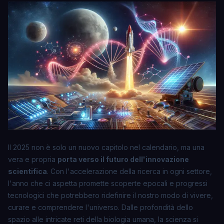
Il 2025 non è solo un nuovo capitolo nel calendario, ma una
vera e propria
porta verso il futuro dell'innovazione
scientifica
. Con l'accelerazione della ricerca in ogni settore,
l'anno che ci aspetta promette scoperte epocali e progressi
tecnologici che potrebbero ridefinire il nostro modo di vivere,
curare e comprendere l'universo. Dalle profondità dello
spazio alle intricate reti della biologia umana, la scienza si