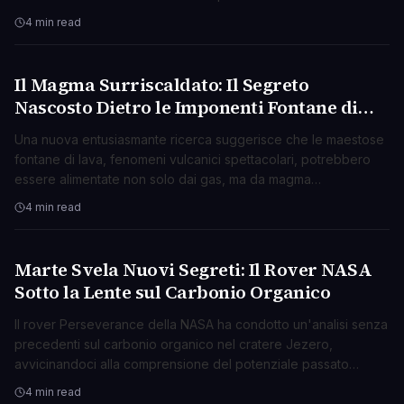
promette di accelerare la ricerca e la medicina.
4 min read
Il Magma Surriscaldato: Il Segreto
SCIENZA
Nascosto Dietro le Imponenti Fontane di
Lava?
Una nuova entusiasmante ricerca suggerisce che le maestose
fontane di lava, fenomeni vulcanici spettacolari, potrebbero
essere alimentate non solo dai gas, ma da magma
surriscaldato che si espande violentemente.
4 min read
Marte Svela Nuovi Segreti: Il Rover NASA
SCIENZA
Sotto la Lente sul Carbonio Organico
Il rover Perseverance della NASA ha condotto un'analisi senza
precedenti sul carbonio organico nel cratere Jezero,
avvicinandoci alla comprensione del potenziale passato
biologico di Marte.
4 min read