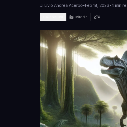
Di
Livio Andrea Acerbo
•
Feb 18, 2026
•
4 min r
Copia link
LinkedIn
X