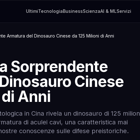
Ultimi
Tecnologia
Business
Scienza
AI & ML
Servizi
te Armatura del Dinosauro Cinese da 125 Milioni di Anni
La Sorprendente
 Dinosauro Cinese
 di Anni
logica in Cina rivela un dinosauro di 125 milion
rmatura di aculei cavi, una caratteristica mai
 nostre conoscenze sulle difese preistoriche.