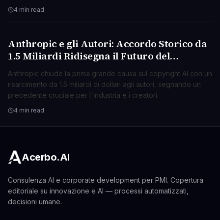
4 min read
Anthropic e gli Autori: Accordo Storico da
TECNOLOGIA
1.5 Miliardi Ridisegna il Futuro del
Copyright AI
Anthropic chiude la prima grande causa sul copyright AI con un
risarcimento da 1.5 miliardi di dollari agli autori, segnando un
precedente cruciale per l'industria e i creatori.
4 min read
Acerbo.AI
Consulenza AI e corporate development per PMI. Copertura
editoriale su innovazione e AI — processi automatizzati,
decisioni umane.