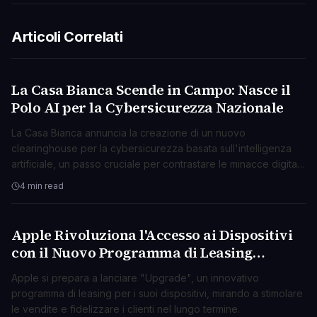
Articoli Correlati
La Casa Bianca Scende in Campo: Nasce il
TECNOLOGIA
Polo AI per la Cybersicurezza Nazionale
La Casa Bianca annuncia la creazione di un nuovo
clearinghouse per la cybersicurezza basata sull'intelligenza
artificiale, un passo cruciale per contrastare le minacce digitali
emergenti.
4 min read
Apple Rivoluziona l'Accesso ai Dispositivi
TECNOLOGIA
con il Nuovo Programma di Leasing
"Upgrade"
Apple si prepara a lanciare "Upgrade", un innovativo
programma di leasing per i suoi dispositivi, mirando a stimolare
le vendite e fidelizzare i clienti nel lungo termine.