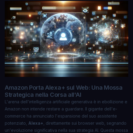
Amazon Porta Alexa+ sul Web: Una Mossa
Strategica nella Corsa all'AI
L'arena dell'intelligenza artificiale generativa è in ebollizione e
Amazon non intende restare a guardare. Il gigante dell'e-
commerce ha annunciato l'espansione del suo assistente
potenziato,
Alexa+
, direttamente sui browser web, segnando
un'evoluzione significativa nella sua strategia AI. Questa mossa