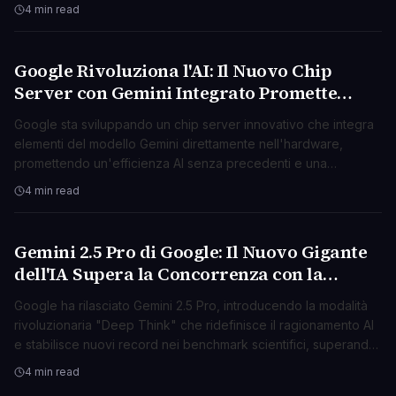
4 min read
Google Rivoluziona l'AI: Il Nuovo Chip
AI & ML
Server con Gemini Integrato Promette
Efficienza Mai Vista
Google sta sviluppando un chip server innovativo che integra
elementi del modello Gemini direttamente nell'hardware,
promettendo un'efficienza AI senza precedenti e una
maggiore autonomia.
4 min read
Gemini 2.5 Pro di Google: Il Nuovo Gigante
AI & ML
dell'IA Supera la Concorrenza con la
Modalità "Deep Think"
Google ha rilasciato Gemini 2.5 Pro, introducendo la modalità
rivoluzionaria "Deep Think" che ridefinisce il ragionamento AI
e stabilisce nuovi record nei benchmark scientifici, superando
i rivali.
4 min read