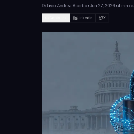
Di
Livio Andrea Acerbo
•
Jun 27, 2026
•
4 min r
Copia link
LinkedIn
X