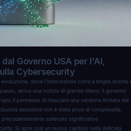
 dal Governo USA per l'AI,
ulla Cybersecurity
evoluzione, dove l'innovazione corre a briglia sciolta 
passo, arriva una notizia di grande rilievo: il governo
opic il permesso di rilasciare una versione limitata del
e. Questa decisione non è stata priva di complessità,
va precedentemente sollevato
significative
curity
. Si apre così un nuovo capitolo nella delicata