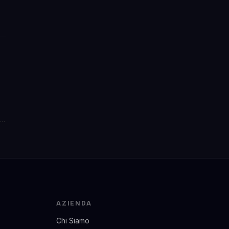
i
t
a
AZIENDA
Chi Siamo