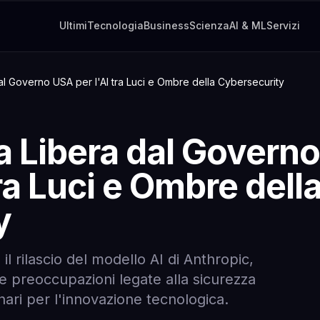
Ultimi
Tecnologia
Business
Scienza
AI & ML
Servizi
dal Governo USA per l'AI tra Luci e Ombre della Cybersecurity
a Libera dal Govern
ra Luci e Ombre dell
y
il rilascio del modello AI di Anthropic,
ive preoccupazioni legate alla sicurezza
ari per l'innovazione tecnologica.