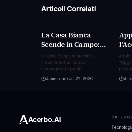
Articoli Correlati
La Casa Bianca
App
TECNOLOGIA
TEC
Scende in Campo:
l'Ac
Nasce il Polo AI per
Disp
La Casa Bianca annuncia la
Apple 
la Cybersicurezza
Nuo
creazione di un nuovo
"Upgra
clearinghouse per la
progra
Nazionale
Lea
cybersicurezza basata
disposi
4 min read
•
Jul 22, 2026
4 mi
sull'intelligenza artificiale, un passo
vendite
cruciale per contrastare le minacce
lungo 
digitali emergenti.
CATEGO
Acerbo.AI
Tecnologi