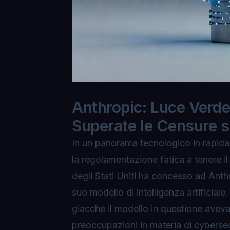
Anthropic: Luce Verde
Superate le Censure s
In un panorama tecnologico in rapida 
la regolamentazione fatica a tenere il 
degli Stati Uniti ha concesso ad Anthr
suo modello di intelligenza artificial
giacché il modello in questione ave
preoccupazioni in materia di cyberse