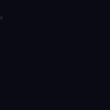
di
.
o