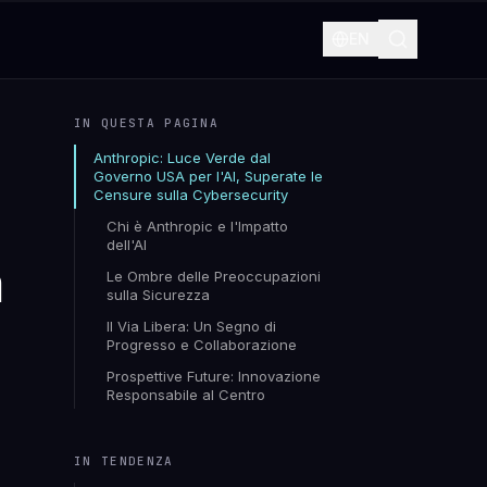
EN
IN QUESTA PAGINA
Anthropic: Luce Verde dal
Governo USA per l'AI, Superate le
Censure sulla Cybersecurity
o
Chi è Anthropic e l'Impatto
dell'AI
a
Le Ombre delle Preoccupazioni
sulla Sicurezza
Il Via Libera: Un Segno di
Progresso e Collaborazione
Prospettive Future: Innovazione
Responsabile al Centro
IN TENDENZA