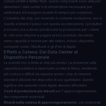
comuni DRAM e NAND flash. Questi componenti sono vitali per
alimentare i data center e le infrastrutture necessarie per
addestrare ed eseguire modelli AI sempre più complessi.
L'industria dei chip, pur essendo in costante evoluzione, non è
riuscita a tenere il passo con questa accelerazione. I produttori
si trovano ora a dover prioritizzare la produzione per i clienti
AI, che sono disposti a pagare prezzi premium, lasciando
meno capacità e risorse per altri settori, inclusi i dispositivi
consumer come i MacBook e gli iPad di Apple.
Effetti a Catena: Dal Data Center al
Dispositivo Personale
La scarsità non si limita ai chip più esotici. La pressione sulla
capacità produttiva si ripercuote su tutta la filiera, rendendo
più costosi e difficili da reperire anche i chip di memoria
standard utilizzati nei dispositivi di uso quotidiano. Questo
significa che aziende come Apple devono affrontare:
Costi di produzione più elevati
per l'approvvigionamento
dei componenti essenziali.
Ritardi nella catena di approvvigionamento
, con potenziali