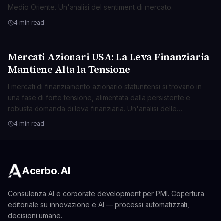
Medio Oriente. Un'analisi del sentiment di mercato.
4 min read
Mercati Azionari USA: La Leva Finanziaria
BUSINESS
Mantiene Alta la Tensione
I mercati di finanziamento azionario statunitensi si trovano in
una fase di forte tensione, alimentata dalla persistente e
robusta domanda di leva finanziaria. Un'analisi delle
implicazioni.
4 min read
Acerbo.AI
Consulenza AI e corporate development per PMI. Copertura
editoriale su innovazione e AI — processi automatizzati,
decisioni umane.