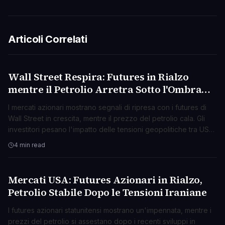
Articoli Correlati
Wall Street Respira: Futures in Rialzo
BUSINESS
mentre il Petrolio Arretra Sotto l'Ombra
delle Tensioni USA-Iran
I mercati azionari mostrano segnali di ripresa con i futures di
Wall Street in crescita, mentre il prezzo del petrolio cala. Gli
investitori pesano l'impatto delle tensioni geopolitiche tra USA
e Iran.
4 min read
Mercati USA: Futures Azionari in Rialzo,
BUSINESS
Petrolio Stabile Dopo le Tensioni Iraniane
I futures azionari statunitensi mostrano un'impennata, mentre i
prezzi del petrolio si assestano dopo i recenti sviluppi in