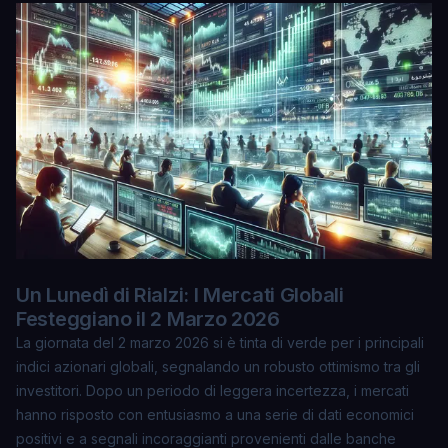
Un Lunedì di Rialzi: I Mercati Globali
Festeggiano il 2 Marzo 2026
La giornata del 2 marzo 2026 si è tinta di verde per i principali
indici azionari globali, segnalando un robusto ottimismo tra gli
investitori. Dopo un periodo di leggera incertezza, i mercati
hanno risposto con entusiasmo a una serie di dati economici
positivi e a segnali incoraggianti provenienti dalle banche