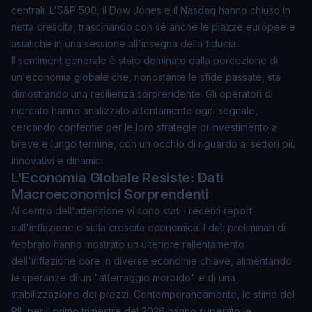
centrali. L'S&P 500, il Dow Jones e il Nasdaq hanno chiuso in
netta crescita, trascinando con sé anche le piazze europee e
asiatiche in una sessione all'insegna della fiducia.
Il sentiment generale è stato dominato dalla percezione di
un'economia globale che, nonostante le sfide passate, sta
dimostrando una
resilienza sorprendente
. Gli operatori di
mercato hanno analizzato attentamente ogni segnale,
cercando conferme per le loro strategie di investimento a
breve e lungo termine, con un occhio di riguardo ai settori più
innovativi e dinamici.
L'Economia Globale Resiste: Dati
Macroeconomici Sorprendenti
Al centro dell'attenzione vi sono stati i recenti report
sull'inflazione e sulla crescita economica. I dati preliminari di
febbraio hanno mostrato un ulteriore rallentamento
dell'inflazione core in diverse economie chiave, alimentando
le speranze di un "atterraggio morbido" e di una
stabilizzazione dei prezzi. Contemporaneamente, le stime del
PIL per il primo trimestre del 2026 hanno superato le