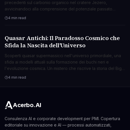
precedenti sul carbonio organico nel cratere Jezero,
avvicinandoci alla comprensione del potenziale passato
biologico di Marte.
4 min read
Quasar Antichi: Il Paradosso Cosmico che
SCIENZA
Sfida la Nascita dell'Universo
Scoperti quasar supermassicci nell'universo primordiale, una
sfida ai modelli attuali sulla formazione dei buchi neri e
l'evoluzione cosmica. Un mistero che riscrive la storia del Big
Bang.
4 min read
Acerbo.AI
Consulenza AI e corporate development per PMI. Copertura
editoriale su innovazione e AI — processi automatizzati,