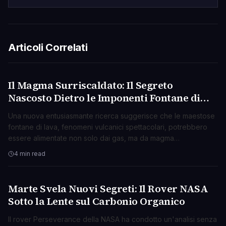
Articoli Correlati
Il Magma Surriscaldato: Il Segreto
SCIENZA
Nascosto Dietro le Imponenti Fontane di
Lava?
Una nuova entusiasmante ricerca suggerisce che le maestose
fontane di lava, fenomeni vulcanici spettacolari, potrebbero
essere alimentate non solo dai gas, ma da magma
surriscaldato che si espande violentemente.
4 min read
Marte Svela Nuovi Segreti: Il Rover NASA
SCIENZA
Sotto la Lente sul Carbonio Organico
Il rover Perseverance della NASA ha condotto un'analisi senza