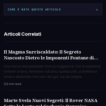
+
COME È NATO QUESTO ARTICOLO
Articoli Correlati
Il Magma Surriscaldato: Il Segreto
SCIENZA
Nascosto Dietro le Imponenti Fontane di
Lava?
Una nuova entusiasmante ricerca suggerisce che le maestose
fontane di lava, fenomeni vulcanici spettacolari, potrebbero
essere alimentate non solo dai gas, ma da magma
surriscaldato che si espande violentemente.
4 min read
Marte Svela Nuovi Segreti: Il Rover NASA
SCIENZA