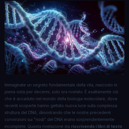
Immaginate un segreto fondamentale della vita, nascosto in
piena vista per decenni, solo ora rivelato. È esattamente ciò
che è accaduto nel mondo della biologia molecolare, dove
recenti scoperte hanno gettato nuova luce sulla complessa
struttura del DNA, dimostrando che le nostre precedenti
convinzioni sui "nodi" del DNA erano sorprendentemente
incomplete. Questa rivelazione sta
riscrivendo i libri di testo