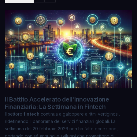
Il Battito Accelerato dell'Innovazione
Finanziaria: La Settimana in Fintech
Il settore
fintech
continua a galoppare a ritmi vertiginosi,
ridefinendo il panorama dei servizi finanziari globali. La
settimana del 20 febbraio 2026 non ha fatto eccezione,
portando con sé annunci e sviluppi che promettono di