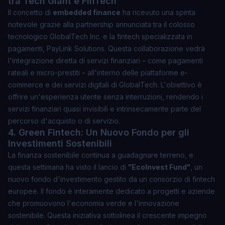
tra Tech Giant e FinTech
Il concetto di
embedded finance
ha ricevuto una spinta
notevole grazie alla partnership annunciata tra il colosso
tecnologico
GlobalTech Inc.
e la fintech specializzata in
pagamenti,
PayLink Solutions
. Questa collaborazione vedrà
l'integrazione diretta di servizi finanziari – come pagamenti
rateali e micro-prestiti – all'interno delle piattaforme e-
commerce e dei servizi digitali di GlobalTech. L'obiettivo è
offrire un'esperienza utente senza interruzioni, rendendo i
servizi finanziari quasi invisibili e intrinsecamente parte del
percorso d'acquisto o di servizio.
4. Green Fintech: Un Nuovo Fondo per gli
Investimenti Sostenibili
La finanza sostenibile continua a guadagnare terreno, e
questa settimana ha visto il lancio di
"EcoInvest Fund"
, un
nuovo fondo d'investimento gestito da un consorzio di fintech
europee. Il fondo è interamente dedicato a progetti e aziende
che promuovono l'economia verde e l'innovazione
sostenibile. Questa iniziativa sottolinea il crescente impegno