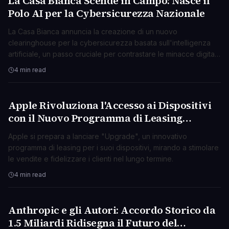
La Casa Bianca Scende in Campo: Nasce il
Polo AI per la Cybersicurezza Nazionale
La Casa Bianca annuncia la creazione di un nuovo
clearinghouse per la cybersicurezza basata sull'intelligenza
artificiale, un passo cruciale per contrastare le minacce digitali
emergenti.
4 min read
Apple Rivoluziona l'Accesso ai Dispositivi
TECNOLOGIA
con il Nuovo Programma di Leasing
"Upgrade"
Apple si prepara a lanciare "Upgrade", un innovativo
programma di leasing per i suoi dispositivi, mirando a stimolare
le vendite e fidelizzare i clienti nel lungo termine.
4 min read
Anthropic e gli Autori: Accordo Storico da
TECNOLOGIA
1.5 Miliardi Ridisegna il Futuro del