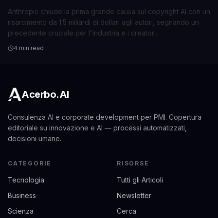
Copyright AI
Anthropic chiude la prima grande causa sul copyright AI con un
risarcimento da 1.5 miliardi di dollari agli autori, segnando un
precedente cruciale per l'industria e i creatori.
4 min read
Acerbo.AI
Consulenza AI e corporate development per PMI. Copertura
editoriale su innovazione e AI — processi automatizzati,
decisioni umane.
CATEGORIE
RISORSE
Tecnologia
Tutti gli Articoli
Business
Newsletter
Scienza
Cerca