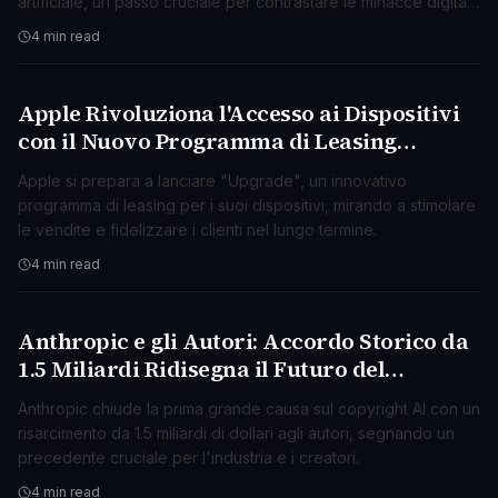
artificiale, un passo cruciale per contrastare le minacce digitali
emergenti.
4 min read
Apple Rivoluziona l'Accesso ai Dispositivi
TECNOLOGIA
con il Nuovo Programma di Leasing
"Upgrade"
Apple si prepara a lanciare "Upgrade", un innovativo
programma di leasing per i suoi dispositivi, mirando a stimolare
le vendite e fidelizzare i clienti nel lungo termine.
4 min read
Anthropic e gli Autori: Accordo Storico da
TECNOLOGIA
1.5 Miliardi Ridisegna il Futuro del
Copyright AI
Anthropic chiude la prima grande causa sul copyright AI con un
risarcimento da 1.5 miliardi di dollari agli autori, segnando un
precedente cruciale per l'industria e i creatori.
4 min read