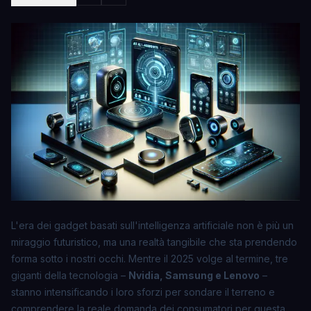
L'era dei gadget basati sull'intelligenza artificiale non è più un
miraggio futuristico, ma una realtà tangibile che sta prendendo
forma sotto i nostri occhi. Mentre il 2025 volge al termine, tre
giganti della tecnologia –
Nvidia, Samsung e Lenovo
–
stanno intensificando i loro sforzi per sondare il terreno e
comprendere la reale domanda dei consumatori per questa