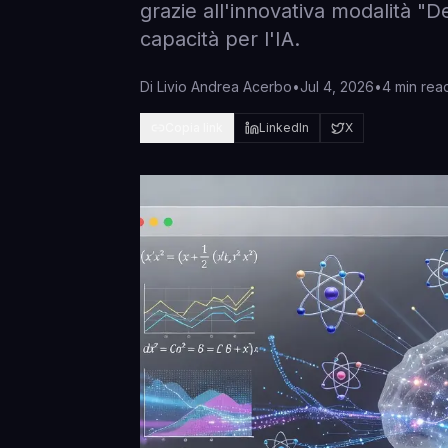
grazie all'innovativa modalità 
capacità per l'IA.
Di
Livio Andrea Acerbo
•
Jul 4, 2026
•
4 min rea
Copia link
LinkedIn
X