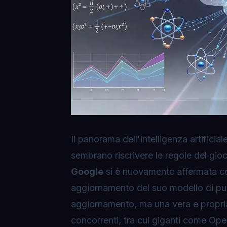
Il panorama dell'intelligenza artifici
sembrano riscrivere le regole del gi
Google
si è nuovamente affermata c
aggiornamento del suo modello di pu
aggiornamento, ma una vera e propria p
concorrenti, tra cui giganti come Ope