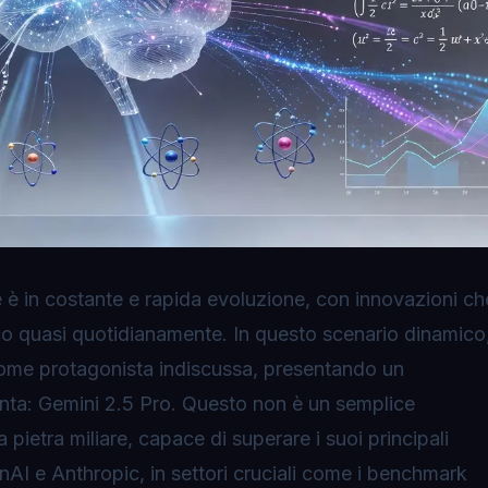
ale è in costante e rapida evoluzione, con innovazioni ch
oco quasi quotidianamente. In questo scenario dinamico
ome protagonista indiscussa, presentando un
nta:
Gemini 2.5 Pro
. Questo non è un semplice
ietra miliare, capace di superare i suoi principali
nAI e Anthropic, in settori cruciali come i benchmark