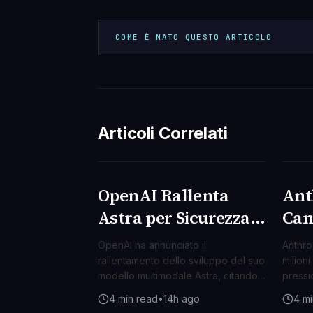
COME È NATO QUESTO ARTICOLO
Articoli Correlati
OpenAI Rallenta
Ant
AI & ML
AI 
Astra per Sicurezza:
Cam
Una Lezione Cruciale
Dol
OpenAI ha annunciato il
Anthro
nell'Era dell'IA
Mod
rallentamento dello sviluppo del suo
milioni
modello multimodale Astra, citando
pressi
Reg
preoccupazioni legate alla
segnan
4 min read
•
14h ago
4 mi
dell
sicurezza. Una mossa che sottolinea
per un 