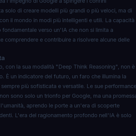
nea l'impegno di Google a spingere i confini
atta solo di creare modelli più grandi o più veloci, ma di
on il mondo in modi più intelligenti e utili. La capacità
fondamentale verso un'IA che non si limita a
e comprendere e contribuire a risolvere alcune delle
ta
o, con la sua modalità "Deep Think Reasoning", non è
. È un indicatore del futuro, un faro che illumina la
le sempre più sofisticata e versatile. Le sue performanc
i non sono solo un trionfo per Google, ma una promess
r l'umanità, aprendo le porte a un'era di scoperte
denti. L'era del ragionamento profondo nell'IA è solo