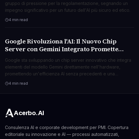
gruppo di pressione per la regolamentazione, segnando un
impegno significativo per un futuro dell'AI più sicuro ed etico.
4 min read
Google Rivoluziona l'AI: Il Nuovo Chip
AI & ML
Server con Gemini Integrato Promette
Efficienza Mai Vista
Google sta sviluppando un chip server innovativo che integra
elementi del modello Gemini direttamente nell'hardware,
promettendo un'efficienza AI senza precedenti e una
maggiore autonomia.
4 min read
Acerbo.AI
Consulenza AI e corporate development per PMI. Copertura
editoriale su innovazione e AI — processi automatizzati,