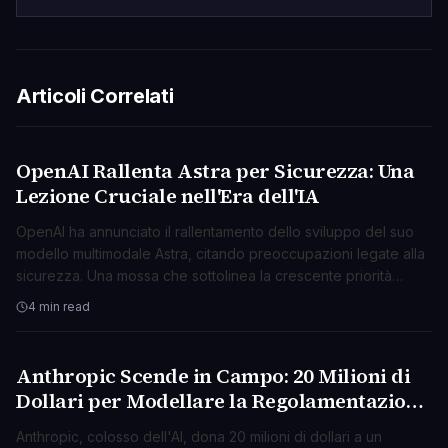
Articoli Correlati
OpenAI Rallenta Astra per Sicurezza: Una
AI & ML
Lezione Cruciale nell'Era dell'IA
OpenAI ha annunciato il rallentamento dello sviluppo del suo
modello multimodale Astra, citando preoccupazioni legate alla
sicurezza. Una mossa che sottolinea la crescente priorità
dell'etica e della cautela nello sviluppo dell'intelligenza
4 min read
artificiale.
Anthropic Scende in Campo: 20 Milioni di
AI & ML
Dollari per Modellare la Regolamentazione
dell'AI
Anthropic, colosso dell'AI, dona 20 milioni di dollari a un