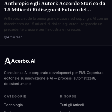
Anthropic e gli Autori: Accordo Storico da
TECNOLOGIA
1.5 Miliardi Ridisegna il Futuro del
Copyright AI
Anthropic chiude la prima grande causa sul copyright AI con un
risarcimento da 1.5 miliardi di dollari agli autori, segnando un
precedente cruciale per l'industria e i creatori.
4 min read
Acerbo.AI
Consulenza AI e corporate development per PMI. Copertura
editoriale su innovazione e AI — processi automatizzati,
decisioni umane.
CATEGORIE
RISORSE
Tecnologia
Tutti gli Articoli