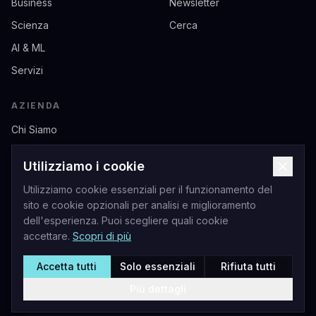
Business
Newsletter
Scienza
Cerca
AI & ML
Servizi
AZIENDA
Chi Siamo
Contatti
Utilizziamo i cookie
Privacy
Utilizziamo cookie essenziali per il funzionamento del
Termini di Servizio
sito e cookie opzionali per analisi e miglioramento
dell'esperienza. Puoi scegliere quali cookie
accettare.
Scopri di più
Accetta tutti
Solo essenziali
Rifiuta tutti
Livio Andrea Acerbo - Sito Ufficiale
©
2026
Acerbo.AI. Tutti i diritti riservati.
Più dettagli