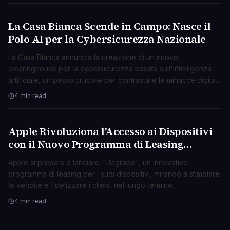
La Casa Bianca Scende in Campo: Nasce il
TECNOLOGIA
Polo AI per la Cybersicurezza Nazionale
La Casa Bianca annuncia la creazione di un nuovo
clearinghouse per la cybersicurezza basata sull'intelligenza
artificiale, un passo cruciale per contrastare le minacce digitali
emergenti.
4 min read
Apple Rivoluziona l'Accesso ai Dispositivi
TECNOLOGIA
con il Nuovo Programma di Leasing
"Upgrade"
Apple si prepara a lanciare "Upgrade", un innovativo
programma di leasing per i suoi dispositivi, mirando a stimolare
le vendite e fidelizzare i clienti nel lungo termine.
4 min read