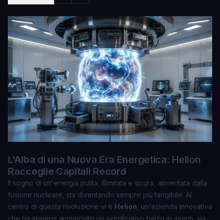
L'Alba di una Nuova Era Energetica: Helion
Raccoglie Capitali Record
Il sogno di un'energia pulita, illimitata e sicura, alimentata dalla
fusione nucleare, sta diventando sempre più tangibile. Al
centro di questa rivoluzione vi è
Helion
, un'azienda innovativa
che ha appena annunciato un significativo balzo in avanti, sia