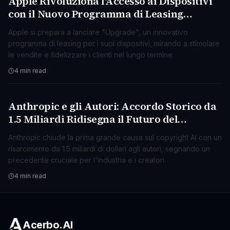
Apple Rivoluziona l'Accesso ai Dispositivi
TECNOLOGIA
con il Nuovo Programma di Leasing
"Upgrade"
Apple si prepara a lanciare "Upgrade", un innovativo
programma di leasing per i suoi dispositivi, mirando a stimolare
le vendite e fidelizzare i clienti nel lungo termine.
4 min read
Anthropic e gli Autori: Accordo Storico da
TECNOLOGIA
1.5 Miliardi Ridisegna il Futuro del
Copyright AI
Anthropic chiude la prima grande causa sul copyright AI con un
risarcimento da 1.5 miliardi di dollari agli autori, segnando un
precedente cruciale per l'industria e i creatori.
4 min read
Acerbo.AI