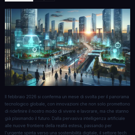
Il febbraio 2026 si conferma un mese di svolta per il panorama
tecnologico globale, con innovazioni che non solo promettono
di ridefinire il nostro modo di vivere e lavorare, ma che stanno
già plasmando il futuro. Dalla pervasiva intelligenza artificiale
alle nuove frontiere della realtà estesa, passando per
l'urgente spinta verso una sostenibilità digitale, il settore tech