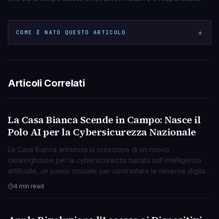
+
COME È NATO QUESTO ARTICOLO
Articoli Correlati
La Casa Bianca Scende in Campo: Nasce il
TECNOLOGIA
Polo AI per la Cybersicurezza Nazionale
La Casa Bianca annuncia la creazione di un nuovo
clearinghouse per la cybersicurezza basata sull'intelligenza
artificiale, un passo cruciale per contrastare le minacce digitali
emergenti.
4 min read