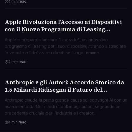
4 min read
Apple Rivoluziona l'Accesso ai Dispositivi
TECNOLOGIA
con il Nuovo Programma di Leasing
"Upgrade"
Apple si prepara a lanciare "Upgrade", un innovativo
programma di leasing per i suoi dispositivi, mirando a stimolare
le vendite e fidelizzare i clienti nel lungo termine.
4 min read
Anthropic e gli Autori: Accordo Storico da
TECNOLOGIA
1.5 Miliardi Ridisegna il Futuro del
Copyright AI
Anthropic chiude la prima grande causa sul copyright AI con un
risarcimento da 1.5 miliardi di dollari agli autori, segnando un
precedente cruciale per l'industria e i creatori.
4 min read