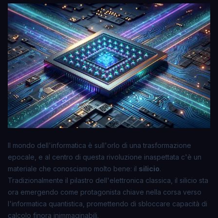
Il mondo dell'informatica è sull'orlo di una trasformazione
epocale, e al centro di questa rivoluzione inaspettata c'è un
materiale che conosciamo molto bene: il
silicio
.
Tradizionalmente il pilastro dell'elettronica classica, il silicio sta
ora emergendo come protagonista chiave nella corsa verso
l'informatica quantistica, promettendo di sbloccare capacità di
calcolo finora inimmaginabili.