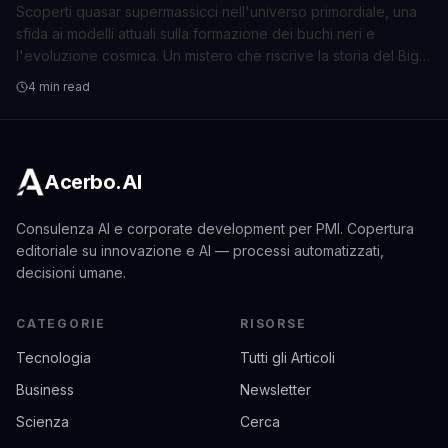
Scoperti quasar supermassicci nell'universo primordiale, una
sfida ai modelli attuali sulla formazione dei buchi neri e
l'evoluzione cosmica. Un mistero che riscrive la storia del Big
Bang.
4 min read
Acerbo.AI
Consulenza AI e corporate development per PMI. Copertura
editoriale su innovazione e AI — processi automatizzati,
decisioni umane.
CATEGORIE
RISORSE
Tecnologia
Tutti gli Articoli
Business
Newsletter
Scienza
Cerca