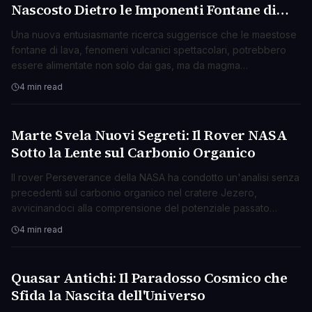
Nascosto Dietro le Imponenti Fontane di
Lava?
Una nuova entusiasmante ricerca suggerisce che le maestose
fontane di lava, fenomeni vulcanici spettacolari, potrebbero
essere alimentate non solo dai gas, ma da magma
surriscaldato che si espande violentemente.
4 min read
Marte Svela Nuovi Segreti: Il Rover NASA
SCIENZA
Sotto la Lente sul Carbonio Organico
Il rover Perseverance della NASA ha condotto un'analisi senza
precedenti sul carbonio organico nel cratere Jezero,
avvicinandoci alla comprensione del potenziale passato
biologico di Marte.
4 min read
Quasar Antichi: Il Paradosso Cosmico che
SCIENZA
Sfida la Nascita dell'Universo