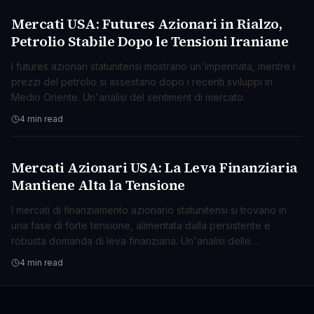
Mercati USA: Futures Azionari in Rialzo,
BUSINESS
Petrolio Stabile Dopo le Tensioni Iraniane
I futures azionari statunitensi mostrano un'impennata, mentre i
prezzi del petrolio si assestano dopo i recenti sviluppi in
Medio Oriente. Un'analisi del sentiment di mercato.
4 min read
Mercati Azionari USA: La Leva Finanziaria
BUSINESS
Mantiene Alta la Tensione
I mercati di finanziamento azionario statunitensi si trovano in
una fase di forte tensione, alimentata dalla persistente e
robusta domanda di leva finanziaria. Un'analisi delle
implicazioni.
4 min read