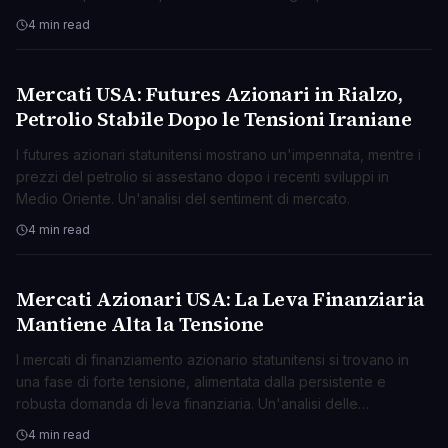
e Iran.
4 min read
Mercati USA: Futures Azionari in Rialzo,
BUSINESS
Petrolio Stabile Dopo le Tensioni Iraniane
I futures azionari statunitensi mostrano un'impennata, mentre i
prezzi del petrolio si assestano dopo i recenti sviluppi in
Medio Oriente. Un'analisi del sentiment di mercato.
4 min read
Mercati Azionari USA: La Leva Finanziaria
BUSINESS
Mantiene Alta la Tensione
I mercati di finanziamento azionario statunitensi si trovano in
una fase di forte tensione, alimentata dalla persistente e
robusta domanda di leva finanziaria. Un'analisi delle
implicazioni.
4 min read