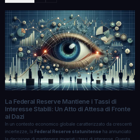
La Federal Reserve Mantiene i Tassi di
Interesse Stabili: Un Atto di Attesa di Fronte
ai Dazi
In un contesto economico globale caratterizzato da crescenti
incertezze, la
Federal Reserve statunitense
ha annunciato
la decisione di mantenere invariati i tassi di interesse. Questa