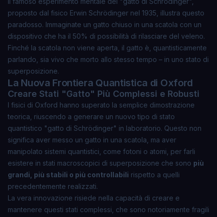
Il famoso esperimento mentale del "gatto di Schrödinger",
proposto dal fisico Erwin Schrödinger nel 1935, illustra questo
paradosso. Immaginate un gatto chiuso in una scatola con un
dispositivo che ha il 50% di possibilità di rilasciare del veleno.
Finché la scatola non viene aperta, il gatto è, quantisticamente
parlando, sia vivo che morto allo stesso tempo – in uno stato di
superposizione.
La Nuova Frontiera Quantistica di Oxford
Creare Stati "Gatto" Più Complessi e Robusti
I fisici di Oxford hanno superato la semplice dimostrazione
teorica, riuscendo a generare un
nuovo tipo di stato
quantistico "gatto di Schrödinger"
in laboratorio. Questo non
significa aver messo un gatto in una scatola, ma aver
manipolato sistemi quantistici, come fotoni o atomi, per farli
esistere in stati macroscopici di superposizione che sono
più
grandi, più stabili o più controllabili
rispetto a quelli
precedentemente realizzati.
La vera innovazione risiede nella capacità di creare e
mantenere questi stati complessi, che sono notoriamente fragili