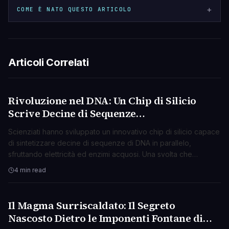
+
COME È NATO QUESTO ARTICOLO
Articoli Correlati
Rivoluzione nel DNA: Un Chip di Silicio
SCIENZA
Scrive Decine di Sequenze
Simultaneamente con Elettricità
Scienziati hanno sviluppato un innovativo chip di silicio capace
di sintetizzare decine di sequenze di DNA in parallelo,
sfruttando elettricità ed enzimi acquosi. Una svolta che
promette di accelerare la ricerca e la medicina.
4 min read
Il Magma Surriscaldato: Il Segreto
SCIENZA
Nascosto Dietro le Imponenti Fontane di