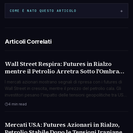
+
COME È NATO QUESTO ARTICOLO
Articoli Correlati
Wall Street Respira: Futures in Rialzo
BUSINESS
mentre il Petrolio Arretra Sotto l'Ombra
delle Tensioni USA-Iran
I mercati azionari mostrano segnali di ripresa con i futures di
Wall Street in crescita, mentre il prezzo del petrolio cala. Gli
investitori pesano l'impatto delle tensioni geopolitiche tra USA
e Iran.
4 min read
Mercati USA: Futures Azionari in Rialzo,
BUSINESS
Petrolio Stabile Dopo le Tensioni Iraniane