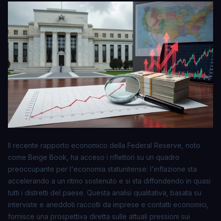
Il recente rapporto economico della Federal Reserve, noto
come
Beige Book
, ha acceso i riflettori su un quadro
preoccupante per l'economia statunitense: l'inflazione sta
accelerando a un ritmo sostenuto e si sta diffondendo in quasi
tutti i distretti del paese. Questa analisi qualitativa, basata su
interviste e aneddoti raccolti da imprese e contatti economici,
fornisce una prospettiva diretta sulle attuali pressioni sui