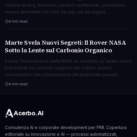
fontane di lava, fenomeni vulcanici spettacolari, potrebbero
essere alimentate non solo dai gas, ma da magma
surriscaldato che si espande violentemente.
4 min read
Marte Svela Nuovi Segreti: Il Rover NASA
SCIENZA
Sotto la Lente sul Carbonio Organico
Il rover Perseverance della NASA ha condotto un'analisi senza
precedenti sul carbonio organico nel cratere Jezero,
avvicinandoci alla comprensione del potenziale passato
biologico di Marte.
4 min read
Acerbo.AI
Consulenza AI e corporate development per PMI. Copertura
editoriale su innovazione e AI — processi automatizzati,