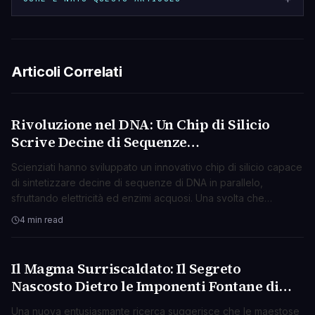
Articoli Correlati
Rivoluzione nel DNA: Un Chip di Silicio
SCIENZA
Scrive Decine di Sequenze
Simultaneamente con Elettricità
Scienziati hanno sviluppato un innovativo chip di silicio capace
di sintetizzare decine di sequenze di DNA in parallelo,
sfruttando elettricità ed enzimi acquosi. Una svolta che
promette di accelerare la ricerca e la medicina.
4 min read
Il Magma Surriscaldato: Il Segreto
SCIENZA
Nascosto Dietro le Imponenti Fontane di
Lava?
Una nuova entusiasmante ricerca suggerisce che le maestose