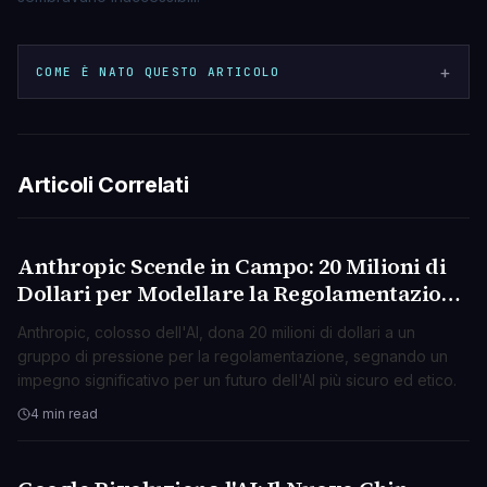
+
COME È NATO QUESTO ARTICOLO
Articoli Correlati
Anthropic Scende in Campo: 20 Milioni di
AI & ML
Dollari per Modellare la Regolamentazione
dell'AI
Anthropic, colosso dell'AI, dona 20 milioni di dollari a un
gruppo di pressione per la regolamentazione, segnando un
impegno significativo per un futuro dell'AI più sicuro ed etico.
4 min read