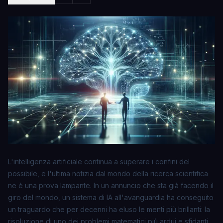
L'intelligenza artificiale continua a superare i confini del
possibile, e l'ultima notizia dal mondo della ricerca scientifica
ne è una prova lampante. In un annuncio che sta già facendo il
giro del mondo, un sistema di IA all'avanguardia ha conseguito
un traguardo che per decenni ha eluso le menti più brillanti: la
risoluzione di uno dei problemi matematici più ardui e sfidanti