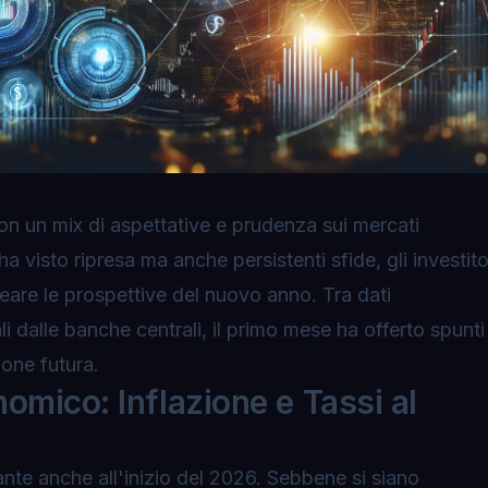
on un mix di aspettative e prudenza sui mercati
a visto ripresa ma anche persistenti sfide, gli investito
neare le prospettive del nuovo anno. Tra dati
 dalle banche centrali, il primo mese ha offerto spunti
ione futura.
omico: Inflazione e Tassi al
nte anche all'inizio del 2026. Sebbene si siano