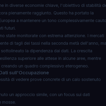
e in diverse economie chiave, l'obiettivo di stabilità d
ncora pienamente raggiunto. Questo ha portato la
 Europea a mantenere un tono complessivamente cauto
i futuri.
o state monitorate con estrema attenzione. I mercati
nte di tagli dei tassi nella seconda metà dell'anno, m
o sottolineato la dipendenza dai dati. La crescita
ilienza superiore alle attese in alcune aree, mentre
i, creando un quadro complessivo eterogeneo.
 Dati sull'Occupazione
essità di vedere prove concrete di un calo sostenuto
to un approccio simile, con un focus sui dati
e mosse.