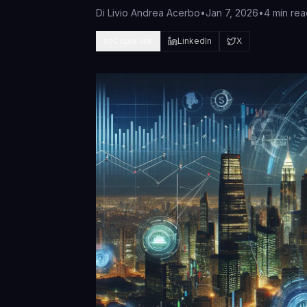
Di
Livio Andrea Acerbo
•
Jan 7, 2026
•
4 min rea
Copia link
LinkedIn
X