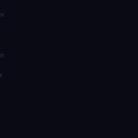
ni
ri
e