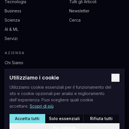
Tecnologia
Tutti gli Articoli
Business
Newsletter
Scienza
Cerca
AI & ML
Servizi
AZIENDA
Chi Siamo
Contatti
Utilizziamo i cookie
Privacy
Utilizziamo cookie essenziali per il funzionamento del
Termini di Servizio
sito e cookie opzionali per analisi e miglioramento
dell'esperienza. Puoi scegliere quali cookie
accettare.
Scopri di più
Accetta tutti
Solo essenziali
Rifiuta tutti
Livio Andrea Acerbo - Sito Ufficiale
©
2026
Acerbo.AI. Tutti i diritti riservati.
Più dettagli