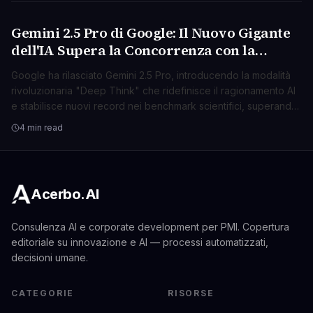
Gemini 2.5 Pro di Google: Il Nuovo Gigante
AI & ML
dell'IA Supera la Concorrenza con la
Modalità "Deep Think"
Google ha rilasciato Gemini 2.5 Pro, introducendo la modalità
rivoluzionaria "Deep Think" che ridefinisce il ragionamento AI
e stabilisce nuovi record nei benchmark scientifici, superando
i rivali.
4 min read
Acerbo.AI
Consulenza AI e corporate development per PMI. Copertura
editoriale su innovazione e AI — processi automatizzati,
decisioni umane.
CATEGORIE
RISORSE