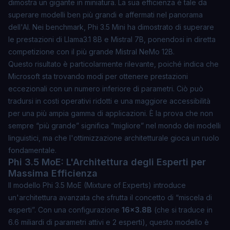
dimostra un gigante in miniatura. La sua efficienza è tale da
superare modelli ben più grandi e affermati nel panorama
dell'AI. Nei benchmark, Phi 3.5 Mini ha dimostrato di superare
le prestazioni di Llama3.1 8B e Mistral 7B, ponendosi in diretta
competizione con il più grande Mistral NeMo 12B.
Questo risultato è particolarmente rilevante, poiché indica che
Microsoft sta trovando modi per ottenere prestazioni
eccezionali con un numero inferiore di parametri. Ciò può
tradursi in costi operativi ridotti e una maggiore accessibilità
per una più ampia gamma di applicazioni. È la prova che non
sempre “più grande” significa “migliore” nel mondo dei modelli
linguistici, ma che l'ottimizzazione architetturale gioca un ruolo
fondamentale.
Phi 3.5 MoE: L'Architettura degli Esperti per
Massima Efficienza
Il modello
Phi 3.5 MoE (Mixture of Experts)
introduce
un'architettura avanzata che sfrutta il concetto di “miscela di
esperti”. Con una configurazione
16x3.8B
(che si traduce in
6.6 miliardi di parametri attivi e 2 esperti), questo modello è