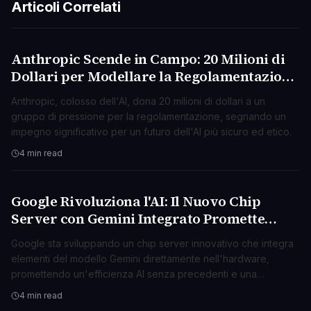
Articoli Correlati
Anthropic Scende in Campo: 20 Milioni di
AI & ML
Dollari per Modellare la Regolamentazione
dell'AI
Anthropic, colosso dell'AI, dona 20 milioni di dollari a un
gruppo di pressione per la regolamentazione, segnando un
impegno significativo per un futuro dell'AI più sicuro ed etico.
4 min read
Google Rivoluziona l'AI: Il Nuovo Chip
AI & ML
Server con Gemini Integrato Promette
Efficienza Mai Vista
Google sta sviluppando un chip server innovativo che integra
elementi del modello Gemini direttamente nell'hardware,
promettendo un'efficienza AI senza precedenti e una
maggiore autonomia.
4 min read