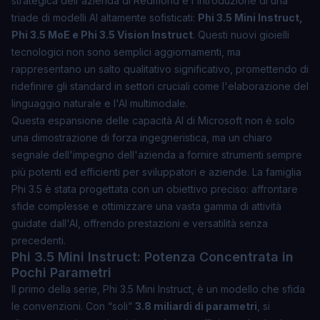
strategica dell'azienda di Redmond è l'introduzione di una
triade di modelli AI altamente sofisticati:
Phi 3.5 Mini Instruct,
Phi 3.5 MoE e Phi 3.5 Vision Instruct
. Questi nuovi gioielli
tecnologici non sono semplici aggiornamenti, ma
rappresentano un salto qualitativo significativo, promettendo di
ridefinire gli standard in settori cruciali come l'elaborazione del
linguaggio naturale e l'AI multimodale.
Questa espansione delle capacità AI di Microsoft non è solo
una dimostrazione di forza ingegneristica, ma un chiaro
segnale dell'impegno dell'azienda a fornire strumenti sempre
più potenti ed efficienti per sviluppatori e aziende. La famiglia
Phi 3.5 è stata progettata con un obiettivo preciso: affrontare
sfide complesse e ottimizzare una vasta gamma di attività
guidate dall'AI, offrendo prestazioni e versatilità senza
precedenti.
Phi 3.5 Mini Instruct: Potenza Concentrata in
Pochi Parametri
Il primo della serie,
Phi 3.5 Mini Instruct
, è un modello che sfida
le convenzioni. Con “soli”
3.8 miliardi di parametri
, si