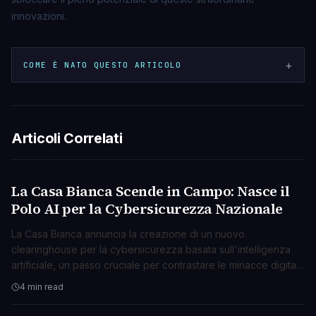
innovazioni.
+
COME È NATO QUESTO ARTICOLO
Articoli Correlati
La Casa Bianca Scende in Campo: Nasce il
TECNOLOGIA
Polo AI per la Cybersicurezza Nazionale
La Casa Bianca annuncia la creazione di un nuovo
clearinghouse per la cybersicurezza basata sull'intelligenza
artificiale, un passo cruciale per contrastare le minacce digitali
emergenti.
4 min read