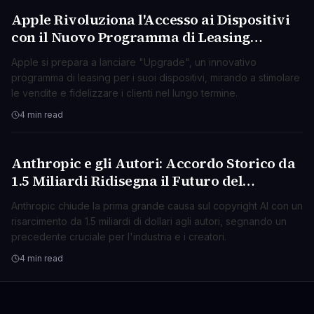
Apple Rivoluziona l'Accesso ai Dispositivi
TECNOLOGIA
con il Nuovo Programma di Leasing
"Upgrade"
Apple si prepara a lanciare "Upgrade", un innovativo
programma di leasing per i suoi dispositivi, mirando a stimolare
le vendite e fidelizzare i clienti nel lungo termine.
4 min read
Anthropic e gli Autori: Accordo Storico da
TECNOLOGIA
1.5 Miliardi Ridisegna il Futuro del
Copyright AI
Anthropic chiude la prima grande causa sul copyright AI con un
risarcimento da 1.5 miliardi di dollari agli autori, segnando un
precedente cruciale per l'industria e i creatori.
4 min read