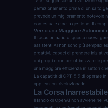
"5.5" suggerisce un'evoluzione signifi
perfezionamento prima di un salto gen
prevede un miglioramento notevole n
contestuale e nella gestione di compi
Verso una Maggiore Autonomia e
Il focus primario di questa nuova gen
assistenti AI non sono più semplici e
proattivi, capaci di prendere iniziati
dai propri errori per ottimizzare le 
una maggiore efficienza in settori che
La capacità di GPT-5.5 di operare i
applicazioni rivoluzionarie.
La Corsa Inarrestabile
Il lancio di OpenAI non avviene nel v
impegnati in una frenetica competizio