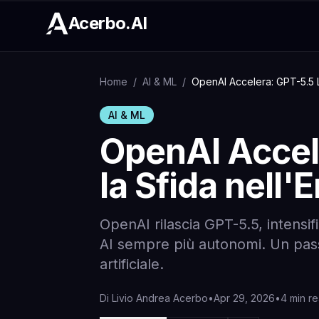
Acerbo.AI
Home
/
AI & ML
/
OpenAI Accelera: GPT-5.5 L
AI & ML
OpenAI Accel
la Sfida nell'
OpenAI rilascia GPT-5.5, intensif
AI sempre più autonomi. Un passo 
artificiale.
Di
Livio Andrea Acerbo
•
Apr 29, 2026
•
4 min r