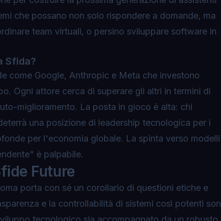
istemi che possano non solo rispondere a domande, ma
rdinare team virtuali, o persino sviluppare software in
a Sfida?
nde come Google, Anthropic e Meta che investono
. Ogni attore cerca di superare gli altri in termini di
auto-miglioramento. La posta in gioco è alta: chi
deterrà una posizione di leadership tecnologica per i
ofonde per l'economia globale. La spinta verso modelli
endente" è palpabile.
Sfide Future
ma porta con sé un corollario di questioni etiche e
rasparenza e la controllabilità di sistemi così potenti so
 sviluppo tecnologico sia accompagnato da un robusto