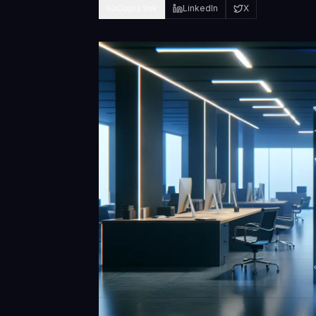
Copia link
LinkedIn
X