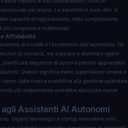
cativa rispetto ai suoi predecessori, forse un
erazionale più ampio. Le aspettative sono alte: si
elle capacità di ragionamento, nella comprensione
ti più complessi e multimodali.
 Affidabilità
erazione di modelli è l'incremento dell'autonomia. Gli
secutori di comandi, ma aspirano a diventare agenti
ve, pianificare sequenze di azioni e persino apprendere
prestazioni. Questo significa meno supervisione umana e
 vanno dalla ricerca scientifica alla gestione aziendale
n modo più indipendente potrebbe sbloccare nuove
 agli Assistenti AI Autonomi
uoto. Giganti tecnologici e startup innovative sono
ne per costruire la prossima generazione di assistenti