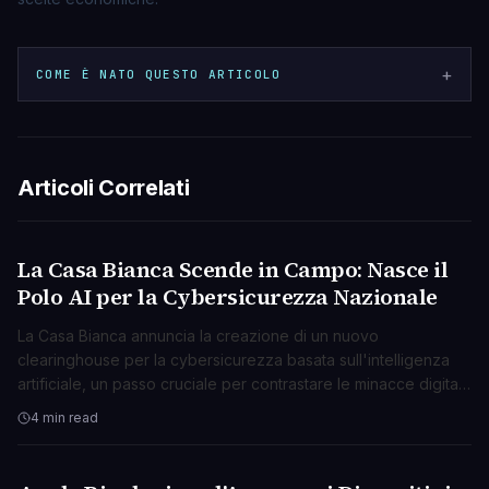
+
COME È NATO QUESTO ARTICOLO
Articoli Correlati
La Casa Bianca Scende in Campo: Nasce il
TECNOLOGIA
Polo AI per la Cybersicurezza Nazionale
La Casa Bianca annuncia la creazione di un nuovo
clearinghouse per la cybersicurezza basata sull'intelligenza
artificiale, un passo cruciale per contrastare le minacce digitali
emergenti.
4 min read