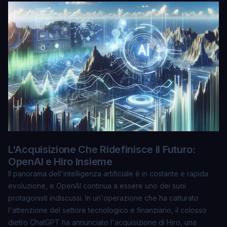
L'Acquisizione Che Ridefinisce il Futuro:
OpenAI e Hiro Insieme
Il panorama dell'intelligenza artificiale è in costante e rapida
evoluzione, e OpenAI continua a essere uno dei suoi
protagonisti indiscussi. In un'operazione che ha catturato
l'attenzione del settore tecnologico e finanziario, il colosso
dietro ChatGPT ha annunciato l'acquisizione di Hiro, una