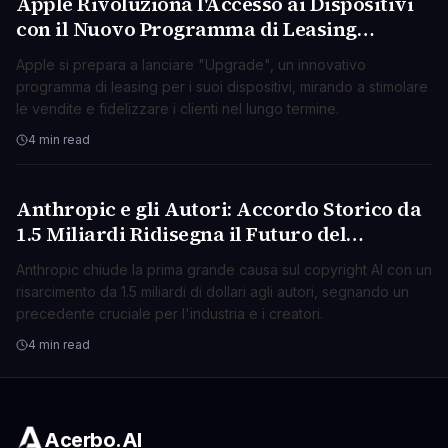
Apple Rivoluziona l'Accesso ai Dispositivi
TECNOLOGIA
con il Nuovo Programma di Leasing
"Upgrade"
Apple si prepara a lanciare "Upgrade", un innovativo
programma di leasing per i suoi dispositivi, mirando a stimolare
le vendite e fidelizzare i clienti nel lungo termine.
4 min read
Anthropic e gli Autori: Accordo Storico da
TECNOLOGIA
1.5 Miliardi Ridisegna il Futuro del
Copyright AI
Anthropic chiude la prima grande causa sul copyright AI con un
risarcimento da 1.5 miliardi di dollari agli autori, segnando un
precedente cruciale per l'industria e i creatori.
4 min read
Acerbo.AI