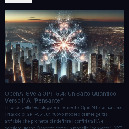
OpenAI Svela GPT-5.4: Un Salto Quantico
Verso l'IA "Pensante"
Il mondo della tecnologia è in fermento: OpenAI ha annunciato
il rilascio di
GPT-5.4
, un nuovo modello di intelligenza
artificiale che promette di ridefinire i confini tra l'IA e il
pensiero umano. Descritto come un modello "pensante", GPT-