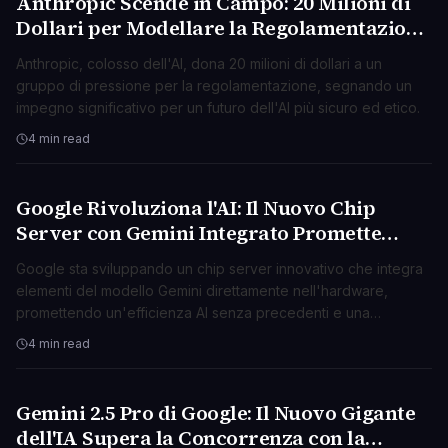
Anthropic Scende in Campo: 20 Milioni di
AI & ML
Dollari per Modellare la Regolamentazione
dell'AI
Anthropic, colosso dell'AI, dona 20 milioni di dollari a un
gruppo di pressione per la regolamentazione, segnando un
impegno significativo per un futuro dell'AI più sicuro ed etico.
4 min read
Google Rivoluziona l'AI: Il Nuovo Chip
AI & ML
Server con Gemini Integrato Promette
Efficienza Mai Vista
Google sta sviluppando un chip server innovativo che integra
elementi del modello Gemini direttamente nell'hardware,
promettendo un'efficienza AI senza precedenti e una
maggiore autonomia.
4 min read
Gemini 2.5 Pro di Google: Il Nuovo Gigante
AI & ML
dell'IA Supera la Concorrenza con la