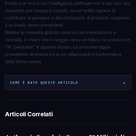
fronte a un'era in cui l'intelligenza artificiale non è più solo uno
strumento per eseguire compiti, ma un'entità capace di
contribuire al pensiero e alla risoluzione di problemi complessi
a un livello senza precedenti.
Mentre la comunità globale osserva con trepidazione e
curiosità, è chiaro che il viaggio verso un futuro co-creato con
l'IA "pensante" è appena iniziato. Le prossime tappe
promettono di essere tra le più affascinanti e trasformative
della storia umana.
+
COME È NATO QUESTO ARTICOLO
Articoli Correlati