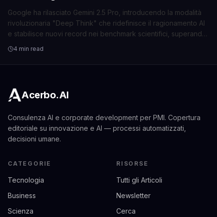
Modalità "Deep Think"
Google ha rilasciato Gemini 2.5 Pro, introducendo la modalità
rivoluzionaria "Deep Think" che ridefinisce il ragionamento AI
e stabilisce nuovi record nei benchmark scientifici, superando
i rivali.
4 min read
Acerbo.AI
Consulenza AI e corporate development per PMI. Copertura
editoriale su innovazione e AI — processi automatizzati,
decisioni umane.
CATEGORIE
RISORSE
Tecnologia
Tutti gli Articoli
Business
Newsletter
Scienza
Cerca