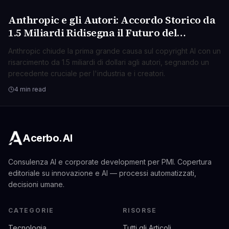
Anthropic e gli Autori: Accordo Storico da
TECNOLOGIA
1.5 Miliardi Ridisegna il Futuro del
Copyright AI
Anthropic chiude la prima grande causa sul copyright AI con un
risarcimento da 1.5 miliardi di dollari agli autori, segnando un
precedente cruciale per l'industria e i creatori.
4 min read
Acerbo.AI
Consulenza AI e corporate development per PMI. Copertura
editoriale su innovazione e AI — processi automatizzati,
decisioni umane.
CATEGORIE
RISORSE
Tecnologia
Tutti gli Articoli