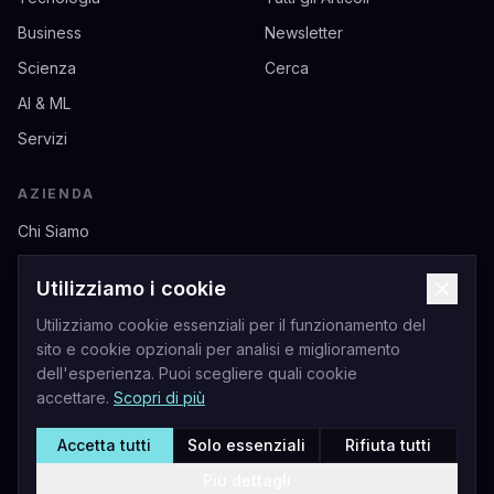
Business
Newsletter
Scienza
Cerca
AI & ML
Servizi
AZIENDA
Chi Siamo
Contatti
Utilizziamo i cookie
Privacy
Utilizziamo cookie essenziali per il funzionamento del
Termini di Servizio
sito e cookie opzionali per analisi e miglioramento
dell'esperienza. Puoi scegliere quali cookie
accettare.
Scopri di più
Accetta tutti
Solo essenziali
Rifiuta tutti
Livio Andrea Acerbo - Sito Ufficiale
©
2026
Acerbo.AI. Tutti i diritti riservati.
Più dettagli