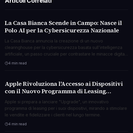
Articoli Correlati
La Casa Bianca Scende in Campo: Nasce il
TECNOLOGIA
Polo AI per la Cybersicurezza Nazionale
La Casa Bianca annuncia la creazione di un nuovo
clearinghouse per la cybersicurezza basata sull'intelligenza
artificiale, un passo cruciale per contrastare le minacce digitali
emergenti.
4 min read
Apple Rivoluziona l'Accesso ai Dispositivi
TECNOLOGIA
con il Nuovo Programma di Leasing
"Upgrade"
Apple si prepara a lanciare "Upgrade", un innovativo
programma di leasing per i suoi dispositivi, mirando a stimolare
le vendite e fidelizzare i clienti nel lungo termine.
4 min read