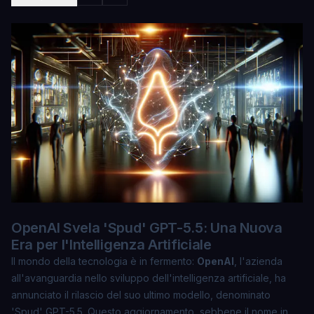
OpenAI Svela 'Spud' GPT-5.5: Una Nuova
Era per l'Intelligenza Artificiale
Il mondo della tecnologia è in fermento:
OpenAI
, l'azienda
all'avanguardia nello sviluppo dell'intelligenza artificiale, ha
annunciato il rilascio del suo ultimo modello, denominato
'Spud' GPT-5.5. Questo aggiornamento, sebbene il nome in