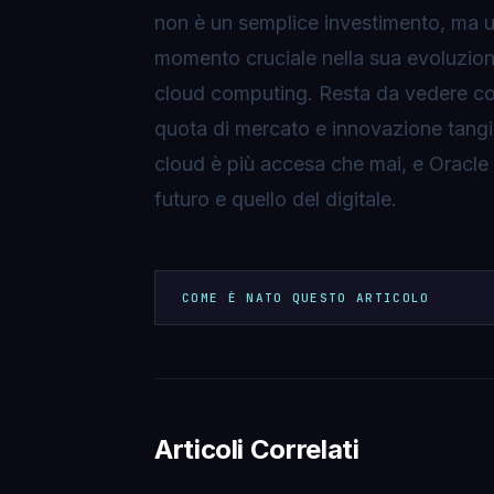
non è un semplice investimento, ma 
momento cruciale nella sua evoluzione
cloud computing. Resta da vedere come
quota di mercato e innovazione tangibi
cloud è più accesa che mai, e Oracle è
futuro e quello del digitale.
COME È NATO QUESTO ARTICOLO
Articoli Correlati