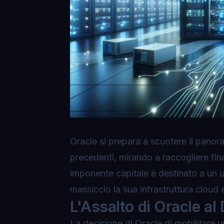
Oracle si prepara a scuotere il panor
precedenti, mirando a raccogliere fi
imponente capitale è destinato a un 
massiccio la sua infrastruttura cloud e
L'Assalto di Oracle a
La decisione di Oracle di mobilitare 