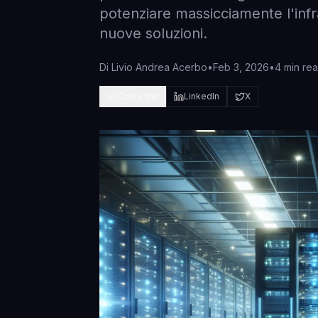
potenziare massicciamente l'infra
nuove soluzioni.
Di
Livio Andrea Acerbo
•
Feb 3, 2026
•
4 min re
Copia link
LinkedIn
X