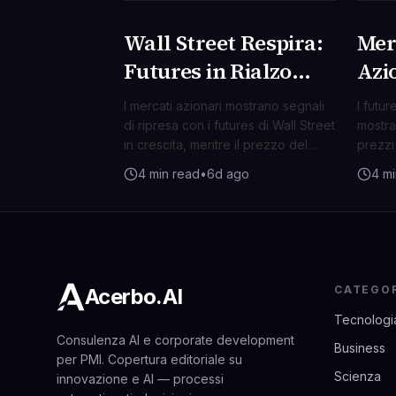
Wall Street Respira:
Mer
BUSINESS
BUS
Futures in Rialzo
Azio
mentre il Petrolio
Pet
I mercati azionari mostrano segnali
I futur
Arretra Sotto
le 
di ripresa con i futures di Wall Street
mostra
in crescita, mentre il prezzo del
prezzi
l'Ombra delle
petrolio cala. Gli investitori pesano
dopo i
4 min read
•
6d ago
4 mi
Tensioni USA-Iran
l'impatto delle tensioni geopolitiche
Orient
tra USA e Iran.
mercat
CATEGO
Acerbo.AI
Tecnologi
Consulenza AI e corporate development
Business
per PMI. Copertura editoriale su
Scienza
innovazione e AI — processi