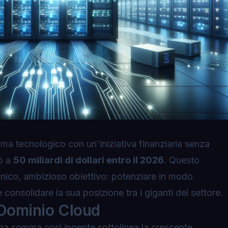
ama tecnologico con un'iniziativa finanziaria senza
no a
50 miliardi di dollari entro il 2026
. Questo
unico, ambizioso obiettivo: potenziare in modo
 consolidare la sua posizione tra i giganti del settore.
l Dominio Cloud
una somma così ingente sottolinea la crescente