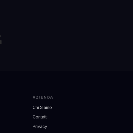
e
o
i
AZIENDA
Chi Siamo
Contatti
Privacy