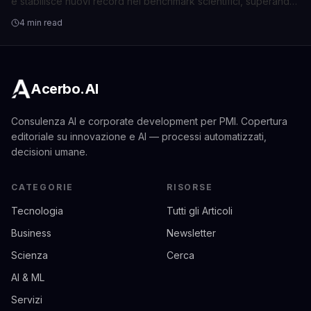
e stabilisce nuovi record nei benchmark scientifici, superando
i rivali.
4 min read
Acerbo.AI
Consulenza AI e corporate development per PMI. Copertura
editoriale su innovazione e AI — processi automatizzati,
decisioni umane.
CATEGORIE
RISORSE
Tecnologia
Tutti gli Articoli
Business
Newsletter
Scienza
Cerca
AI & ML
Servizi