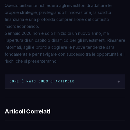
Questo ambiente richiederà agli investitori di adattare le
proprie strategie, privilegiando l'innovazione, la solidità
finanziaria e una profonda comprensione del contesto
macroeconomico.
Gennaio 2026 non è solo l'inizio di un nuovo anno, ma
l'apertura di un capitolo dinamico per gli investimenti. Rimanere
informati, agili e pronti a cogliere le nuove tendenze sarà
fondamentale per navigare con successo tra le opportunità e i
rischi che si presenteranno.
+
COME È NATO QUESTO ARTICOLO
Articoli Correlati