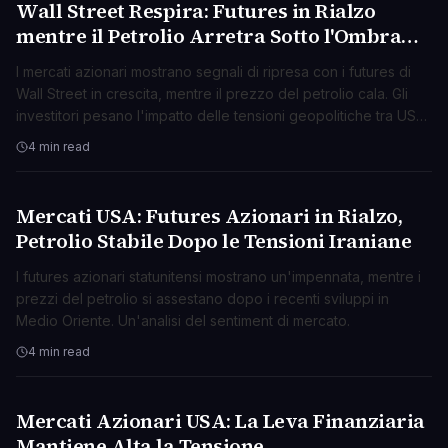
Wall Street Respira: Futures in Rialzo
BUSINESS
mentre il Petrolio Arretra Sotto l'Ombra
delle Tensioni USA-Iran
I mercati azionari mostrano segnali di ripresa con i futures di
Wall Street in crescita, mentre il prezzo del petrolio cala. Gli
investitori pesano l'impatto delle tensioni geopolitiche tra USA
e Iran.
4 min read
Mercati USA: Futures Azionari in Rialzo,
BUSINESS
Petrolio Stabile Dopo le Tensioni Iraniane
I futures azionari statunitensi mostrano un'impennata, mentre i
prezzi del petrolio si assestano dopo i recenti sviluppi in
Medio Oriente. Un'analisi del sentiment di mercato.
4 min read
Mercati Azionari USA: La Leva Finanziaria
BUSINESS
Mantiene Alta la Tensione