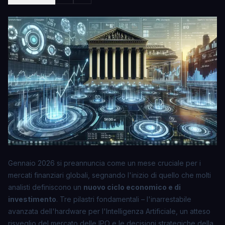
Gennaio 2026 si preannuncia come un mese cruciale per i
mercati finanziari globali, segnando l'inizio di quello che molti
analisti definiscono un
nuovo ciclo economico e di
investimento
. Tre pilastri fondamentali – l'inarrestabile
avanzata dell'hardware per l'Intelligenza Artificiale, un atteso
risveglio del mercato delle IPO e le decisioni strategiche della