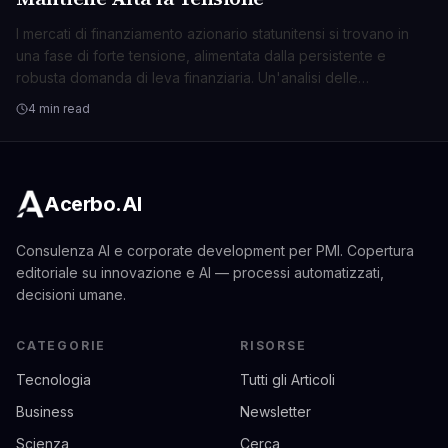
I mercati di finanziamento azionario statunitensi si trovano in
una fase di forte tensione, alimentata dalla persistente e
robusta domanda di leva finanziaria. Un'analisi delle
implicazioni.
4 min read
Acerbo.AI
Consulenza AI e corporate development per PMI. Copertura
editoriale su innovazione e AI — processi automatizzati,
decisioni umane.
CATEGORIE
RISORSE
Tecnologia
Tutti gli Articoli
Business
Newsletter
Scienza
Cerca