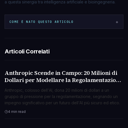
a questa sinergia tra intelligenza artificiale e bioingegneria.
+
COME È NATO QUESTO ARTICOLO
Articoli Correlati
Anthropic Scende in Campo: 20 Milioni di
AI & ML
Dollari per Modellare la Regolamentazione
dell'AI
Anthropic, colosso dell'AI, dona 20 milioni di dollari a un
gruppo di pressione per la regolamentazione, segnando un
impegno significativo per un futuro dell'AI più sicuro ed etico.
4 min read