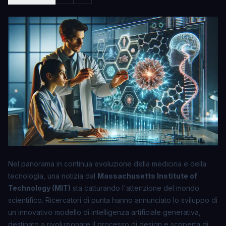
Nel panorama in continua evoluzione della medicina e della
tecnologia, una notizia dal
Massachusetts Institute of
Technology (MIT)
sta catturando l'attenzione del mondo
scientifico. Ricercatori di punta hanno annunciato lo sviluppo di
un innovativo modello di
intelligenza artificiale generativa
,
destinato a rivoluzionare il processo di design e scoperta di