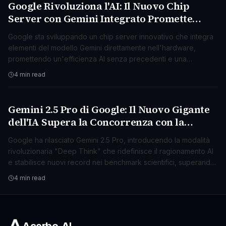
Google Rivoluziona l'AI: Il Nuovo Chip
AI & ML
Server con Gemini Integrato Promette
Efficienza Mai Vista
Google sta sviluppando un chip server innovativo che integra
elementi del modello Gemini direttamente nell'hardware,
promettendo un'efficienza AI senza precedenti e una
maggiore autonomia.
4 min read
Gemini 2.5 Pro di Google: Il Nuovo Gigante
AI & ML
dell'IA Supera la Concorrenza con la
Modalità "Deep Think"
Google ha rilasciato Gemini 2.5 Pro, introducendo la modalità
rivoluzionaria "Deep Think" che ridefinisce il ragionamento AI
e stabilisce nuovi record nei benchmark scientifici, superando
i rivali.
4 min read