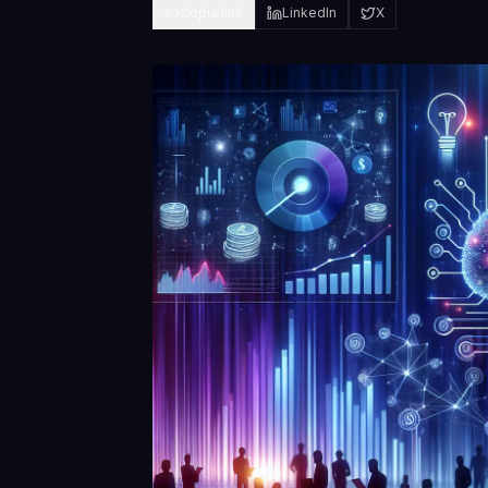
Copia link
LinkedIn
X