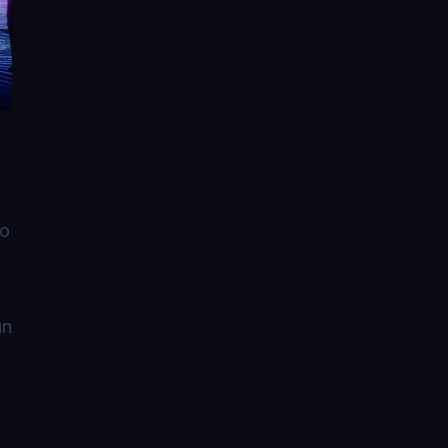
do
un