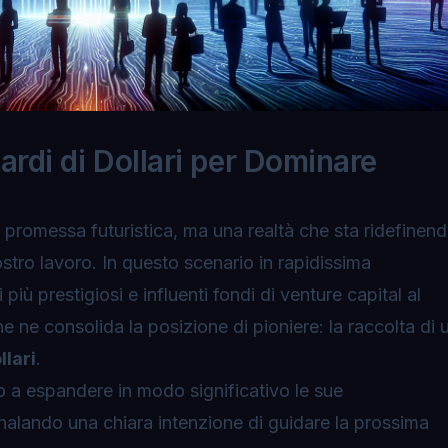
iardi di Dollari per Dominare
na promessa futuristica, ma una realtà che sta ridefinen
ostro lavoro. In questo scenario in rapidissima
 più prestigiosi e influenti fondi di venture capital al
 ne consolida la posizione di pioniere: la raccolta di 
llari
.
o a espandere in modo significativo le sue
nalando una chiara intenzione di guidare la prossima