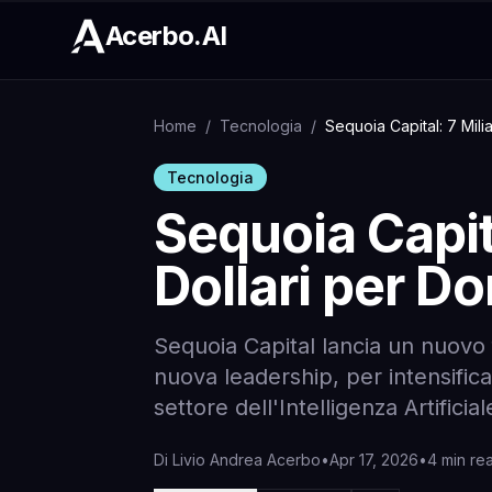
Acerbo.AI
Home
/
Tecnologia
/
Sequoia Capital: 7 Milia
Tecnologia
Sequoia Capita
Dollari per Do
Sequoia Capital lancia un nuovo f
nuova leadership, per intensifica
settore dell'Intelligenza Artificial
Di
Livio Andrea Acerbo
•
Apr 17, 2026
•
4 min re