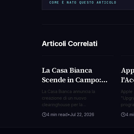
COME È NATO QUESTO ARTICOLO
Articoli Correlati
La Casa Bianca
App
TECNOLOGIA
TEC
Scende in Campo:
l'Ac
Nasce il Polo AI per
Disp
La Casa Bianca annuncia la
Apple 
la Cybersicurezza
Nuo
creazione di un nuovo
"Upgra
clearinghouse per la
progra
Nazionale
Lea
cybersicurezza basata
disposi
4 min read
•
Jul 22, 2026
4 mi
sull'intelligenza artificiale, un passo
vendite
cruciale per contrastare le minacce
lungo 
digitali emergenti.