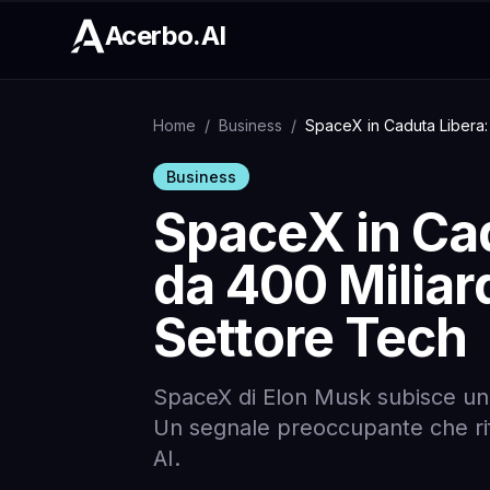
Acerbo.AI
Home
/
Business
/
SpaceX in Caduta Libera: 
Business
SpaceX in Cad
da 400 Miliard
Settore Tech
SpaceX di Elon Musk subisce un t
Un segnale preoccupante che rifl
AI.