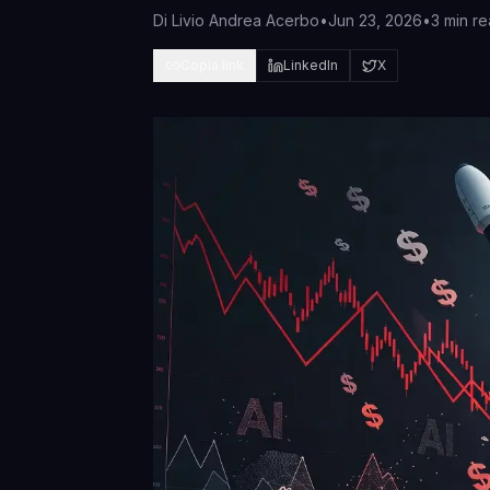
Di
Livio Andrea Acerbo
•
Jun 23, 2026
•
3 min r
Copia link
LinkedIn
X