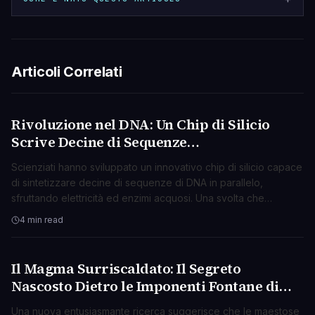
Articoli Correlati
Rivoluzione nel DNA: Un Chip di Silicio
SCIENZA
Scrive Decine di Sequenze
Simultaneamente con Elettricità
Scienziati hanno sviluppato un innovativo chip di silicio capace
di sintetizzare decine di sequenze di DNA in parallelo,
sfruttando elettricità ed enzimi acquosi. Una svolta che
promette di accelerare la ricerca e la medicina.
4 min read
Il Magma Surriscaldato: Il Segreto
SCIENZA
Nascosto Dietro le Imponenti Fontane di
Lava?
Una nuova entusiasmante ricerca suggerisce che le maestose