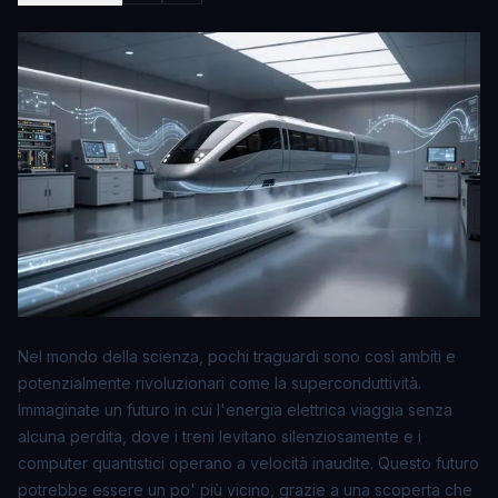
Nel mondo della scienza, pochi traguardi sono così ambiti e
potenzialmente rivoluzionari come la superconduttività.
Immaginate un futuro in cui l'energia elettrica viaggia senza
alcuna perdita, dove i treni levitano silenziosamente e i
computer quantistici operano a velocità inaudite. Questo futuro
potrebbe essere un po' più vicino, grazie a una scoperta che