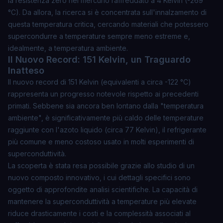
la resistenza zero nel mercurio raffreddato a 4 Kelvin (-269
°C). Da allora, la ricerca si è concentrata sull'innalzamento di
questa temperatura critica, cercando materiali che potessero
supercondurre a temperature sempre meno estreme e,
idealmente, a temperatura ambiente.
Il Nuovo Record: 151 Kelvin, un Traguardo
Inatteso
Il nuovo record di 151 Kelvin (equivalenti a circa -122 °C)
rappresenta un progresso notevole rispetto ai precedenti
primati. Sebbene sia ancora ben lontano dalla "temperatura
ambiente", è significativamente più caldo delle temperature
raggiunte con l'azoto liquido (circa 77 Kelvin), il refrigerante
più comune e meno costoso usato in molti esperimenti di
superconduttività.
La scoperta è stata resa possibile grazie allo studio di un
nuovo composto innovativo
, i cui dettagli specifici sono
oggetto di approfondite analisi scientifiche. La capacità di
mantenere la superconduttività a temperature più elevate
riduce drasticamente i costi e la complessità associati al