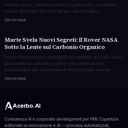
fontane di lava, fenomeni vulcanici spettacolari, potrebbero
essere alimentate non solo dai gas, ma da magma
surriscaldato che si espande violentemente.
4 min read
Marte Svela Nuovi Segreti: Il Rover NASA
SCIENZA
Sotto la Lente sul Carbonio Organico
Il rover Perseverance della NASA ha condotto un'analisi senza
precedenti sul carbonio organico nel cratere Jezero,
avvicinandoci alla comprensione del potenziale passato
biologico di Marte.
4 min read
Acerbo.AI
Consulenza AI e corporate development per PMI. Copertura
editoriale su innovazione e AI — processi automatizzati,