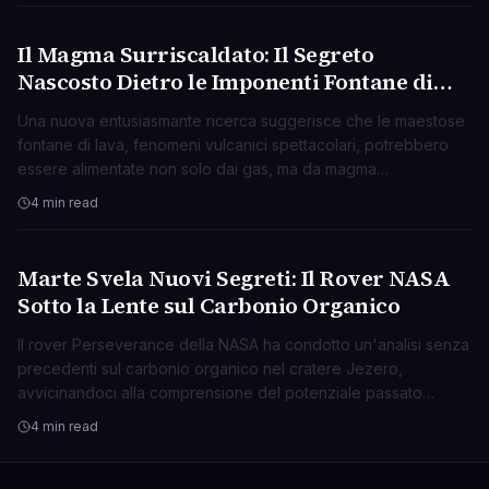
Il Magma Surriscaldato: Il Segreto
SCIENZA
Nascosto Dietro le Imponenti Fontane di
Lava?
Una nuova entusiasmante ricerca suggerisce che le maestose
fontane di lava, fenomeni vulcanici spettacolari, potrebbero
essere alimentate non solo dai gas, ma da magma
surriscaldato che si espande violentemente.
4 min read
Marte Svela Nuovi Segreti: Il Rover NASA
SCIENZA
Sotto la Lente sul Carbonio Organico
Il rover Perseverance della NASA ha condotto un'analisi senza
precedenti sul carbonio organico nel cratere Jezero,
avvicinandoci alla comprensione del potenziale passato
biologico di Marte.
4 min read