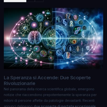
La Speranza si Accende: Due Scoperte
Rivoluzionarie
Nel panorama della ricerca scientifica globale, emergono
notizie che riaccendono prepotentemente la speranza per
milioni di persone affette da patologie devastanti. Recenti
annunci delineano
due scoperte di portata eccezionale
,