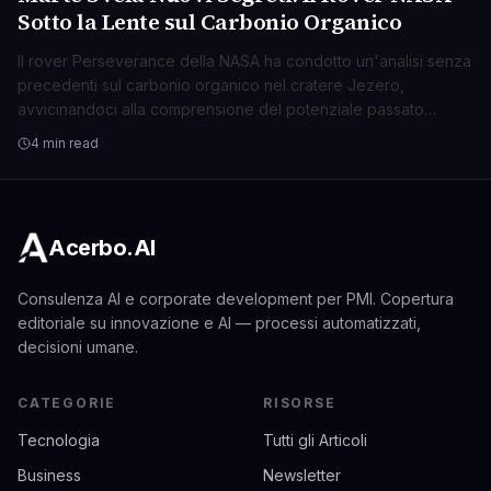
Sotto la Lente sul Carbonio Organico
Il rover Perseverance della NASA ha condotto un'analisi senza
precedenti sul carbonio organico nel cratere Jezero,
avvicinandoci alla comprensione del potenziale passato
biologico di Marte.
4 min read
Acerbo.AI
Consulenza AI e corporate development per PMI. Copertura
editoriale su innovazione e AI — processi automatizzati,
decisioni umane.
CATEGORIE
RISORSE
Tecnologia
Tutti gli Articoli
Business
Newsletter