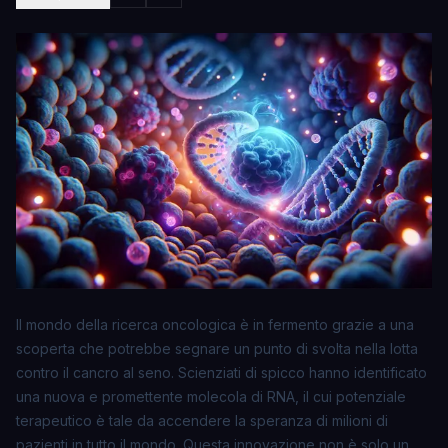
Il mondo della ricerca oncologica è in fermento grazie a una
scoperta che potrebbe segnare un punto di svolta nella lotta
contro il cancro al seno. Scienziati di spicco hanno identificato
una
nuova e promettente molecola di RNA
, il cui potenziale
terapeutico è tale da accendere la speranza di milioni di
pazienti in tutto il mondo. Questa innovazione non è solo un