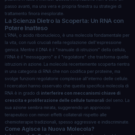
passo avanti, ma una vera e propria finestra su strategie di
trattamento finora inesplorate.
La Scienza Dietro la Scoperta: Un RNA con
Potere Inatteso
L'RNA, o acido ribonucleico, è una molecola fondamentale per
la vita, con ruoli cruciali nella regolazione dell'espressione
genica. Mentre il DNA è il "manuale di istruzioni" della cellula,
l'RNA è il "messaggero" e il "regolatore" che trasforma quelle
istruzioni in azione. La molecola recentemente scoperta rientra
in una categoria di RNA che non codifica per proteine, ma
svolge funzioni regolatorie complesse all'interno delle cellule.
I ricercatori hanno osservato che questa specifica molecola di
RNA è in grado di
interferire con meccanismi chiave di
crescita e proliferazione delle cellule tumorali
del seno. La
sua azione sembra mirata, suggerendo un approccio
terapeutico con minori effetti collaterali rispetto alle
chemioterapie tradizionali, spesso aggressive e indiscriminate.
Come Agisce la Nuova Molecola?