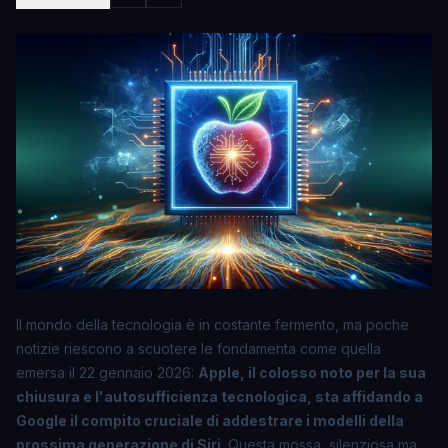
Il mondo della tecnologia è in costante fermento, ma poche
notizie riescono a scuotere le fondamenta come quella
emersa il 22 gennaio 2026:
Apple, il colosso noto per la sua
chiusura e l'autosufficienza tecnologica, sta affidando a
Google il compito cruciale di addestrare i modelli della
prossima generazione di Siri
. Questa mossa, silenziosa ma