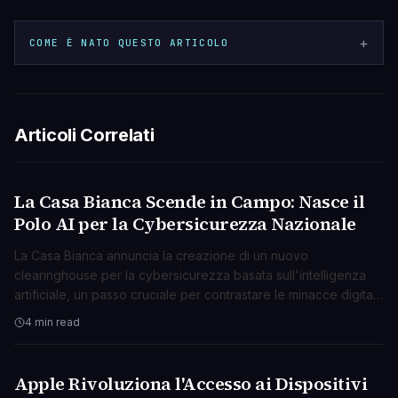
+
COME È NATO QUESTO ARTICOLO
Articoli Correlati
La Casa Bianca Scende in Campo: Nasce il
TECNOLOGIA
Polo AI per la Cybersicurezza Nazionale
La Casa Bianca annuncia la creazione di un nuovo
clearinghouse per la cybersicurezza basata sull'intelligenza
artificiale, un passo cruciale per contrastare le minacce digitali
emergenti.
4 min read
Apple Rivoluziona l'Accesso ai Dispositivi
TECNOLOGIA