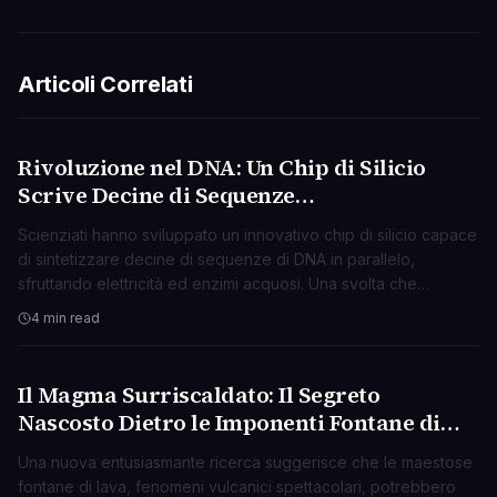
Articoli Correlati
Rivoluzione nel DNA: Un Chip di Silicio
SCIENZA
Scrive Decine di Sequenze
Simultaneamente con Elettricità
Scienziati hanno sviluppato un innovativo chip di silicio capace
di sintetizzare decine di sequenze di DNA in parallelo,
sfruttando elettricità ed enzimi acquosi. Una svolta che
promette di accelerare la ricerca e la medicina.
4 min read
Il Magma Surriscaldato: Il Segreto
SCIENZA
Nascosto Dietro le Imponenti Fontane di
Lava?
Una nuova entusiasmante ricerca suggerisce che le maestose
fontane di lava, fenomeni vulcanici spettacolari, potrebbero