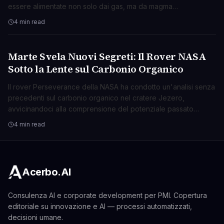
essere alimentate non solo dai gas, ma da magma
surriscaldato che si espande violentemente.
4 min read
Marte Svela Nuovi Segreti: Il Rover NASA
SCIENZA
Sotto la Lente sul Carbonio Organico
Il rover Perseverance della NASA ha condotto un'analisi senza
precedenti sul carbonio organico nel cratere Jezero,
avvicinandoci alla comprensione del potenziale passato
biologico di Marte.
4 min read
Acerbo.AI
Consulenza AI e corporate development per PMI. Copertura
editoriale su innovazione e AI — processi automatizzati,
decisioni umane.