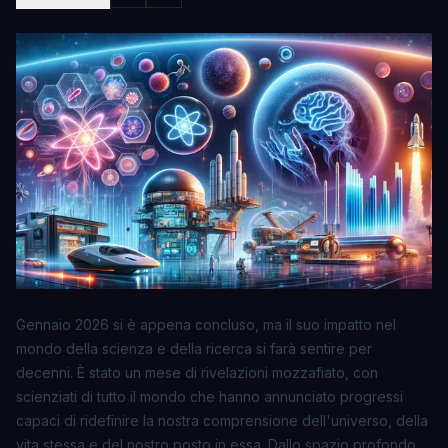
Gennaio 2026 si è appena concluso, ma il suo impatto nel
mondo della scienza e della ricerca si farà sentire per
decenni. È stato un mese di
rivelazioni mozzafiato
, con
scienziati di tutto il mondo che hanno annunciato progressi
capaci di ridefinire la nostra comprensione dell'universo, della
vita stessa e del nostro posto in essa. Dallo spazio profondo