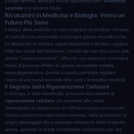
a lungo termine, aprendo nuove opportunità per l'
economia
spaziale
e le missioni future.
Rivoluzioni in Medicina e Biologia: Verso un
Futuro Più Sano
Il campo della medicina ha visto progressi straordinari. Un team
di ricercatori ha annunciato una
terapia genica innovativa
che
ha dimostrato di invertire significativamente il declino cognitivo
nelle fasi iniziali dell'Alzheimer. I risultati dei trial clinici sono stati
definiti "senza precedenti", offrendo una speranza concreta a
milioni di persone affette da questa devastante malattia
neurodegenerativa. Questa scoperta potrebbe segnare
l'inizio di una nuova era nella lotta contro le malattie cerebrali.
Il Segreto della Rigenerazione Cellulare
In biologia, è stato identificato un nuovo meccanismo di
rigenerazione cellulare
che permette alle cellule
danneggiate di ripararsi con un'efficienza prima sconosciuta.
Questa scoperta ha implicazioni immense, dalla riparazione di
organi danneggiati alla potenziale estensione della longevità
umana, aprendo la strada a trattamenti rivoluzionari per una