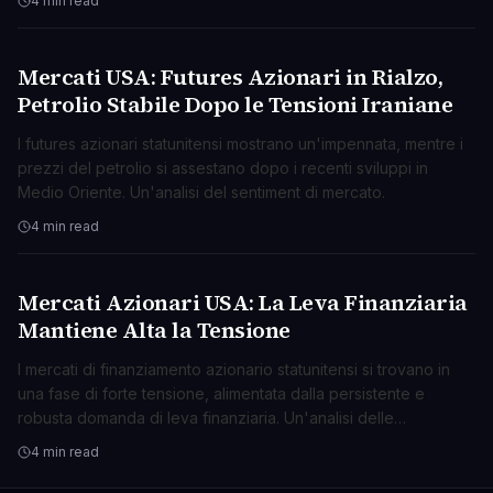
4 min read
Mercati USA: Futures Azionari in Rialzo,
BUSINESS
Petrolio Stabile Dopo le Tensioni Iraniane
I futures azionari statunitensi mostrano un'impennata, mentre i
prezzi del petrolio si assestano dopo i recenti sviluppi in
Medio Oriente. Un'analisi del sentiment di mercato.
4 min read
Mercati Azionari USA: La Leva Finanziaria
BUSINESS
Mantiene Alta la Tensione
I mercati di finanziamento azionario statunitensi si trovano in
una fase di forte tensione, alimentata dalla persistente e
robusta domanda di leva finanziaria. Un'analisi delle
implicazioni.
4 min read