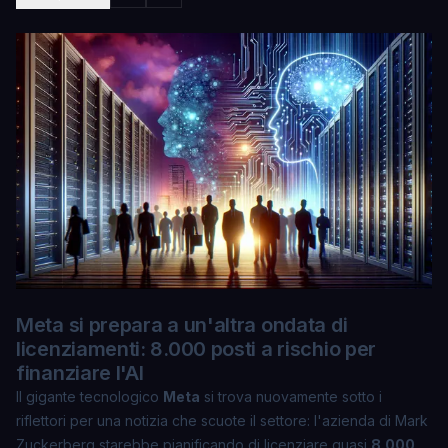
Meta si prepara a un'altra ondata di
licenziamenti: 8.000 posti a rischio per
finanziare l'AI
Il gigante tecnologico
Meta
si trova nuovamente sotto i
riflettori per una notizia che scuote il settore: l'azienda di Mark
Zuckerberg starebbe pianificando di licenziare quasi
8.000