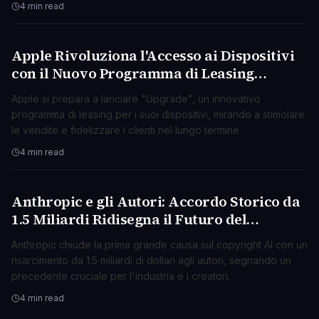
4 min read
Apple Rivoluziona l'Accesso ai Dispositivi
TECNOLOGIA
con il Nuovo Programma di Leasing
"Upgrade"
Apple si prepara a lanciare "Upgrade", un innovativo
programma di leasing per i suoi dispositivi, mirando a stimolare
le vendite e fidelizzare i clienti nel lungo termine.
4 min read
Anthropic e gli Autori: Accordo Storico da
TECNOLOGIA
1.5 Miliardi Ridisegna il Futuro del
Copyright AI
Anthropic chiude la prima grande causa sul copyright AI con un
risarcimento da 1.5 miliardi di dollari agli autori, segnando un
precedente cruciale per l'industria e i creatori.
4 min read