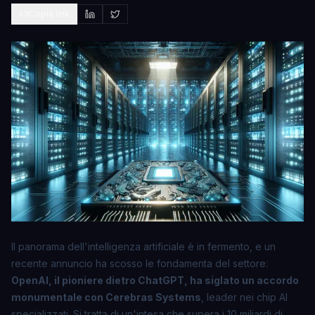
Copia link
Il panorama dell'intelligenza artificiale è in fermento, e un
recente annuncio ha scosso le fondamenta del settore:
OpenAI, il pioniere dietro ChatGPT, ha siglato un accordo
monumentale con Cerebras Systems
, leader nei chip AI
specializzati. Si tratta di un'intesa che supera i 10 miliardi di