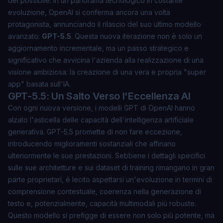
del possibile. In un panorama tecnologico in costante
evoluzione, OpenAI si conferma ancora una volta
protagonista, annunciando il rilascio del suo ultimo modello
avanzato:
GPT-5.5
. Questa nuova iterazione non è solo un
aggiornamento incrementale, ma un passo strategico e
significativo che avvicina l'azienda alla realizzazione di una
visione ambiziosa: la creazione di una vera e propria "super
app" basata sull'IA.
GPT-5.5: Un Salto Verso l'Eccellenza AI
Con ogni nuova versione, i modelli GPT di OpenAI hanno
alzato l'asticella delle capacità dell'intelligenza artificiale
generativa. GPT-5.5 promette di non fare eccezione,
introducendo miglioramenti sostanziali che affinano
ulteriormente le sue prestazioni. Sebbene i dettagli specifici
sulle sue architetture e sui dataset di training rimangano in gran
parte proprietari, è lecito aspettarsi un'evoluzione in termini di
comprensione contestuale, coerenza nella generazione di
testo e, potenzialmente, capacità multimodali più robuste.
Questo modello si prefigge di essere non solo più potente, ma