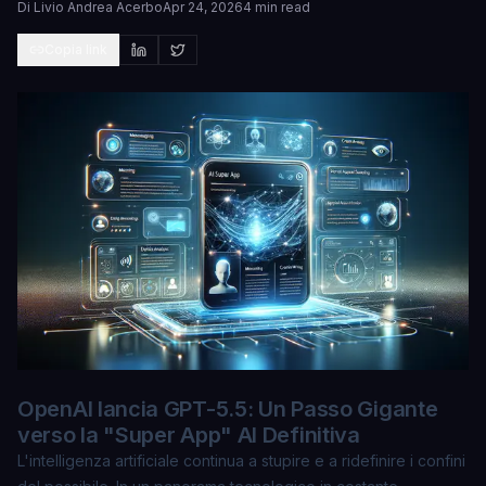
Di
Livio Andrea Acerbo
Apr 24, 2026
4 min read
Copia link
OpenAI lancia GPT-5.5: Un Passo Gigante
verso la "Super App" AI Definitiva
L'intelligenza artificiale continua a stupire e a ridefinire i confini