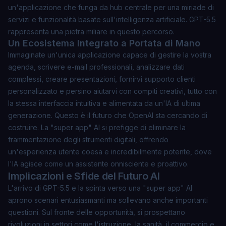
un'applicazione che funga da hub centrale per una miriade di
servizi e funzionalità basate sull'intelligenza artificiale. GPT-5.5
rappresenta una pietra miliare in questo percorso.
Un Ecosistema Integrato a Portata di Mano
Immaginate un'unica applicazione capace di gestire la vostra
agenda, scrivere e-mail professionali, analizzare dati
complessi, creare presentazioni, fornirvi supporto clienti
personalizzato e persino aiutarvi con compiti creativi, tutto con
la stessa interfaccia intuitiva e alimentata da un'IA di ultima
generazione. Questo è il futuro che OpenAI sta cercando di
costruire. La "super app" AI si prefigge di eliminare la
frammentazione degli strumenti digitali, offrendo
un'esperienza utente coesa e incredibilmente potente, dove
l'IA agisce come un assistente onnisciente e proattivo.
Implicazioni e Sfide del Futuro AI
L'arrivo di GPT-5.5 e la spinta verso una "super app" AI
aprono scenari entusiasmanti ma sollevano anche importanti
questioni. Sul fronte delle opportunità, si prospettano
rivoluzioni in settori come l'istruzione, la sanità, il commercio e