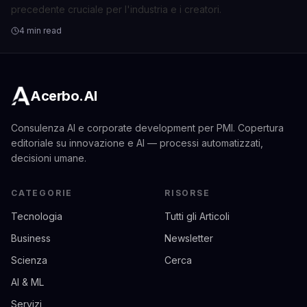
precedente cruciale per l'industria e i creatori.
4 min read
Acerbo.AI
Consulenza AI e corporate development per PMI. Copertura
editoriale su innovazione e AI — processi automatizzati,
decisioni umane.
CATEGORIE
RISORSE
Tecnologia
Tutti gli Articoli
Business
Newsletter
Scienza
Cerca
AI & ML
Servizi